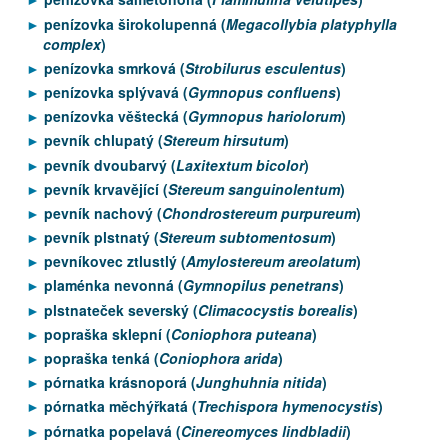
penízovka širokolupenná (
Megacollybia platyphylla
complex
)
penízovka smrková (
Strobilurus esculentus
)
penízovka splývavá (
Gymnopus confluens
)
penízovka věštecká (
Gymnopus hariolorum
)
pevník chlupatý (
Stereum hirsutum
)
pevník dvoubarvý (
Laxitextum bicolor
)
pevník krvavějící (
Stereum sanguinolentum
)
pevník nachový (
Chondrostereum purpureum
)
pevník plstnatý (
Stereum subtomentosum
)
pevníkovec ztlustlý (
Amylostereum areolatum
)
plaménka nevonná (
Gymnopilus penetrans
)
plstnateček severský (
Climacocystis borealis
)
popraška sklepní (
Coniophora puteana
)
popraška tenká (
Coniophora arida
)
pórnatka krásnoporá (
Junghuhnia nitida
)
pórnatka měchýřkatá (
Trechispora hymenocystis
)
pórnatka popelavá (
Cinereomyces lindbladii
)