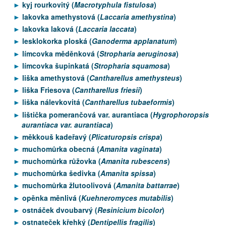
kyj rourkovitý (
Macrotyphula fistulosa
)
lakovka amethystová (
Laccaria amethystina
)
lakovka laková (
Laccaria laccata
)
lesklokorka ploská (
Ganoderma applanatum
)
límcovka měděnková (
Stropharia aeruginosa
)
límcovka šupinkatá (
Stropharia squamosa
)
liška amethystová (
Cantharellus amethysteus
)
liška Friesova (
Cantharellus friesii
)
liška nálevkovitá (
Cantharellus tubaeformis
)
lištička pomerančová var. aurantiaca (
Hygrophoropsis
aurantiaca var. aurantiaca
)
měkkouš kadeřavý (
Plicaturopsis crispa
)
muchomůrka obecná (
Amanita vaginata
)
muchomůrka růžovka (
Amanita rubescens
)
muchomůrka šedivka (
Amanita spissa
)
muchomůrka žlutoolivová (
Amanita battarrae
)
opěnka měnlivá (
Kuehneromyces mutabilis
)
ostnáček dvoubarvý (
Resinicium bicolor
)
ostnateček křehký (
Dentipellis fragilis
)