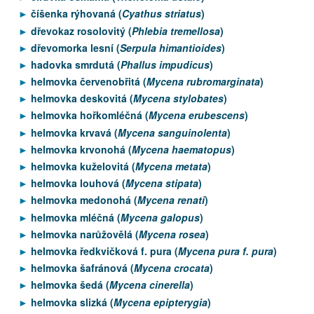
číšenka rýhovaná (
Cyathus striatus
)
dřevokaz rosolovitý (
Phlebia tremellosa
)
dřevomorka lesní (
Serpula himantioides
)
hadovka smrdutá (
Phallus impudicus
)
helmovka červenobřitá (
Mycena rubromarginata
)
helmovka deskovitá (
Mycena stylobates
)
helmovka hořkomléčná (
Mycena erubescens
)
helmovka krvavá (
Mycena sanguinolenta
)
helmovka krvonohá (
Mycena haematopus
)
helmovka kuželovitá (
Mycena metata
)
helmovka louhová (
Mycena stipata
)
helmovka medonohá (
Mycena renati
)
helmovka mléčná (
Mycena galopus
)
helmovka narůžovělá (
Mycena rosea
)
helmovka ředkvičková f. pura (
Mycena pura f. pura
)
helmovka šafránová (
Mycena crocata
)
helmovka šedá (
Mycena cinerella
)
helmovka slizká (
Mycena epipterygia
)