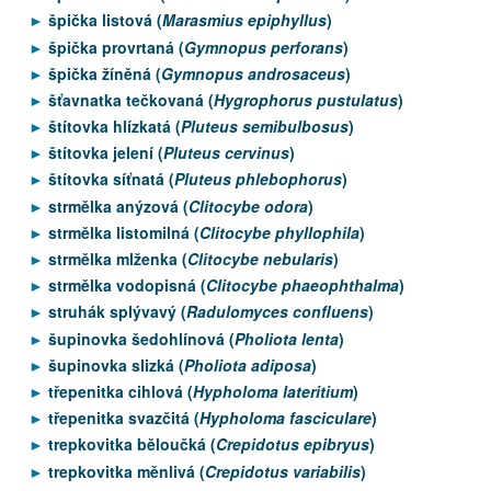
špička listová (
Marasmius epiphyllus
)
špička provrtaná (
Gymnopus perforans
)
špička žíněná (
Gymnopus androsaceus
)
šťavnatka tečkovaná (
Hygrophorus pustulatus
)
štítovka hlízkatá (
Pluteus semibulbosus
)
štítovka jelení (
Pluteus cervinus
)
štítovka síťnatá (
Pluteus phlebophorus
)
strmělka anýzová (
Clitocybe odora
)
strmělka listomilná (
Clitocybe phyllophila
)
strmělka mlženka (
Clitocybe nebularis
)
strmělka vodopisná (
Clitocybe phaeophthalma
)
struhák splývavý (
Radulomyces confluens
)
šupinovka šedohlínová (
Pholiota lenta
)
šupinovka slizká (
Pholiota adiposa
)
třepenitka cihlová (
Hypholoma lateritium
)
třepenitka svazčitá (
Hypholoma fasciculare
)
trepkovitka běloučká (
Crepidotus epibryus
)
trepkovitka měnlivá (
Crepidotus variabilis
)