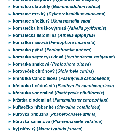
kornatec okrouhlý (
Basidioradulum radula
)
kornatec rozvitý (
Cylindrobasidium evolvens
)
kornatec sírožlutý (
Xenasmatella vaga
)
kornatečka hruškovýtrusá (
Athelia pyriformis
)
kornatečka listomilná (
Athelia epiphylla
)
kornatka masová (
Peniophora incarnata
)
kornatka pýřitá (
Peniophorella pubera
)
kornatka septocystidová (
Hyphoderma setigerum
)
kornatka smrková (
Peniophora pithya
)
koroveček citrónový (
Gloiothele citrina
)
křehutka Candolleova (
Psathyrella candolleana
)
křehutka hnědošedá (
Psathyrella spadiceogrisea
)
křehutka vodomilná (
Psathyrella piluliformis
)
kržatka plodomilná (
Flammulaster carpophilus
)
kuřátečko hřebenité (
Clavulina coralloides
)
kůrovka příbuzná (
Phanerochaete affinis
)
kůrovka sametová (
Phanerochaete velutina
)
kyj niťovitý (
Macrotyphula juncea
)