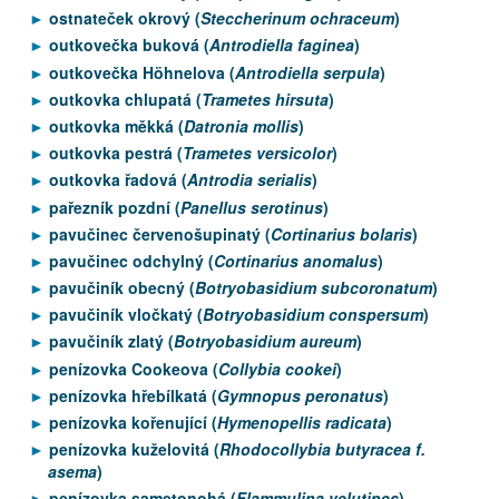
ostnateček okrový (
Steccherinum ochraceum
)
outkovečka buková (
Antrodiella faginea
)
outkovečka Höhnelova (
Antrodiella serpula
)
outkovka chlupatá (
Trametes hirsuta
)
outkovka měkká (
Datronia mollis
)
outkovka pestrá (
Trametes versicolor
)
outkovka řadová (
Antrodia serialis
)
pařezník pozdní (
Panellus serotinus
)
pavučinec červenošupinatý (
Cortinarius bolaris
)
pavučinec odchylný (
Cortinarius anomalus
)
pavučiník obecný (
Botryobasidium subcoronatum
)
pavučiník vločkatý (
Botryobasidium conspersum
)
pavučiník zlatý (
Botryobasidium aureum
)
penízovka Cookeova (
Collybia cookei
)
penízovka hřebílkatá (
Gymnopus peronatus
)
penízovka kořenující (
Hymenopellis radicata
)
penízovka kuželovitá (
Rhodocollybia butyracea f.
asema
)
penízovka sametonohá (
Flammulina velutipes
)