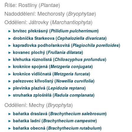
Říše: Rostliny (
)
Plantae
Nadoddělení: Mechorosty (
)
Bryophytae
Oddělení: Játrovky (
)
Marchantiophyta
brvitec překrásný (
Ptilidium pulcherrimum
)
drobnička Starkeova (
Cephaloziella divaricata
)
kapraďovka podhořankovitá (
Plagiochila porelloides
)
kovanec plochý (
Frullania dilatata
)
křehutka různolistá (
Chiloscyphus profundus
)
kroknice spojená (
Metzgeria conjugata
)
kroknice vidličnatá (
Metzgeria furcata
)
pařezovec křivolistý (
Nowellia curvifolia
)
plevinka plazivá (
Lepidozia reptans
)
struhatka zploštělá (
Radula complanata
)
Oddělení: Mechy (
)
Bryophyta
baňatka draslavá (
Brachythecium salebrosum
)
baňatka ladní (
Brachythecium campestre
)
baňatka obecná (
Brachythecium rutabulum
)