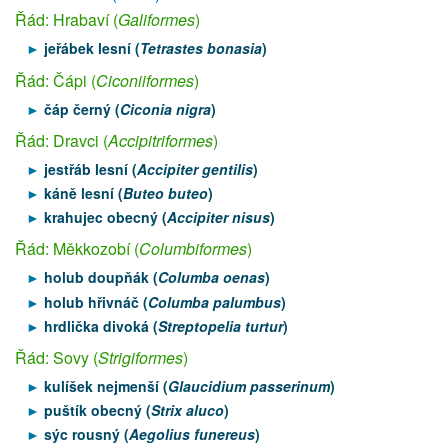
Řád: Hrabaví (
Galiformes
)
jeřábek lesní (
Tetrastes bonasia
)
Řád: Čápi (
Ciconiiformes
)
čáp černý (
Ciconia nigra
)
Řád: Dravci (
Accipitriformes
)
jestřáb lesní (
Accipiter gentilis
)
káně lesní (
Buteo buteo
)
krahujec obecný (
Accipiter nisus
)
Řád: Měkkozobí (
Columbiformes
)
holub doupňák (
Columba oenas
)
holub hřivnáč (
Columba palumbus
)
hrdlička divoká (
Streptopelia turtur
)
Řád: Sovy (
Strigiformes
)
kulíšek nejmenší (
Glaucidium passerinum
)
puštík obecný (
Strix aluco
)
sýc rousný (
Aegolius funereus
)