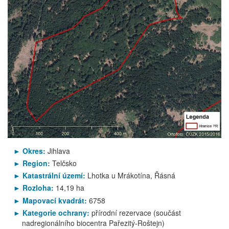
Okres:
Jihlava
Region:
Telčsko
Katastrální území:
Lhotka u Mrákotína, Řásná
Rozloha:
14,19 ha
Mapovací kvadrát:
6758
Kategorie ochrany:
přírodní rezervace (součást
nadregionálního biocentra Pařezitý-Roštejn)