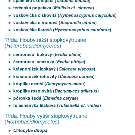
spálenka skořepatá (
Ustulina deusta
)
terčenka popelavá (
Mollisia cf. cinerea
)
voskovička číškovitá (
Hymenoscyphus calyculus
)
voskovička citronová (
Bisporella citrina
)
voskovička listová (
Hymenoscyphus caudatus
)
Třída: Houby nižší stopkovýtrusné
(
)
Heterobasidiomycetes
černorosol bukový (
Exidia plana
)
černorosol smrkový (
Exidia pithya
)
krásnorůžek lepkavý (
Calocera viscosa
)
krásnorůžek rohovitý (
Calocera cornea
)
kropilka menší (
Dacrymyces minor
)
kropilka rosolovitá (
Dacrymyces stillatus
)
pórovka šedá (
Elmerina caryae
)
tulasneovka liláková (
Tulasnella cf. violea
)
Třída: Houby vyšší stopkovýtrusné
(
)
Homobasidiomycetes
Clitocybe ditopa