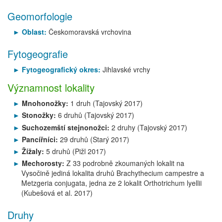
Geomorfologie
Oblast:
Českomoravská vrchovina
Fytogeografie
Fytogeografický okres:
Jihlavské vrchy
Významnost lokality
Mnohonožky:
1 druh (Tajovský 2017)
Stonožky:
6 druhů (Tajovský 2017)
Suchozemští stejnonožci:
2 druhy (Tajovský 2017)
Pancířníci:
29 druhů (Starý 2017)
Žížaly:
5 druhů (Pižl 2017)
Mechorosty:
Z 33 podrobně zkoumaných lokalit na
Vysočině jediná lokalita druhů Brachythecium campestre a
Metzgeria conjugata, jedna ze 2 lokalit Orthotrichum lyellii
(Kubešová et al. 2017)
Druhy