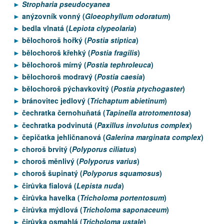
Stropharia pseudocyanea
anýzovník vonný (
Gloeophyllum odoratum
)
bedla vlnatá (
Lepiota clypeolaria
)
bělochoroš hořký (
Postia stiptica
)
bělochoroš křehký (
Postia fragilis
)
bělochoroš mírný (
Postia tephroleuca
)
bělochoroš modravý (
Postia caesia
)
bělochoroš pýchavkovitý (
Postia ptychogaster
)
bránovitec jedlový (
Trichaptum abietinum
)
čechratka černohuňatá (
Tapinella atrotomentosa
)
čechratka podvinutá (
Paxillus involutus complex
)
čepičatka jehličnanová (
Galerina marginata complex
)
choroš brvitý (
Polyporus ciliatus
)
choroš měnlivý (
Polyporus varius
)
choroš šupinatý (
Polyporus squamosus
)
čirůvka fialová (
Lepista nuda
)
čirůvka havelka (
Tricholoma portentosum
)
čirůvka mýdlová (
Tricholoma saponaceum
)
čirůvka osmahlá (
Tricholoma ustale
)