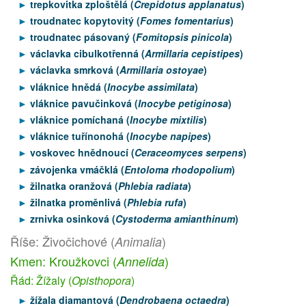
trepkovitka zploštělá (
Crepidotus applanatus
)
troudnatec kopytovitý (
Fomes fomentarius
)
troudnatec pásovaný (
Fomitopsis pinicola
)
václavka cibulkotřenná (
Armillaria cepistipes
)
václavka smrková (
Armillaria ostoyae
)
vláknice hnědá (
Inocybe assimilata
)
vláknice pavučinková (
Inocybe petiginosa
)
vláknice pomíchaná (
Inocybe mixtilis
)
vláknice tuřínonohá (
Inocybe napipes
)
voskovec hnědnoucí (
Ceraceomyces serpens
)
závojenka vmáčklá (
Entoloma rhodopolium
)
žilnatka oranžová (
Phlebia radiata
)
žilnatka proměnlivá (
Phlebia rufa
)
zrnivka osinková (
Cystoderma amianthinum
)
Říše: Živočichové (
)
Animalia
Kmen: Kroužkovci (
)
Annelida
Řád: Žížaly (
Opisthopora
)
žížala diamantová (
Dendrobaena octaedra
)