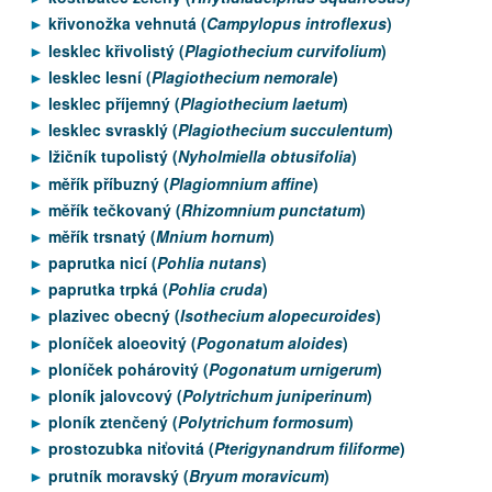
křivonožka vehnutá (
Campylopus introflexus
)
lesklec křivolistý (
Plagiothecium curvifolium
)
lesklec lesní (
Plagiothecium nemorale
)
lesklec příjemný (
Plagiothecium laetum
)
lesklec svrasklý (
Plagiothecium succulentum
)
lžičník tupolistý (
Nyholmiella obtusifolia
)
měřík příbuzný (
Plagiomnium affine
)
měřík tečkovaný (
Rhizomnium punctatum
)
měřík trsnatý (
Mnium hornum
)
paprutka nicí (
Pohlia nutans
)
paprutka trpká (
Pohlia cruda
)
plazivec obecný (
Isothecium alopecuroides
)
ploníček aloeovitý (
Pogonatum aloides
)
ploníček pohárovitý (
Pogonatum urnigerum
)
ploník jalovcový (
Polytrichum juniperinum
)
ploník ztenčený (
Polytrichum formosum
)
prostozubka niťovitá (
Pterigynandrum filiforme
)
prutník moravský (
Bryum moravicum
)