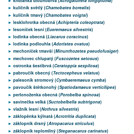
křídlanka dlouhobrvá (
Acrogalumna longipluma
)
kuličník světlý (
Chamobates borealis
)
kuličník tmavý (
Chamobates voigtsi
)
lesklohrotka obecná (
Achipteria coleoptrata
)
lesoníček lesní (
Eueremaeus silvestris
)
lodinka obecná (
Liacarus coracinus
)
lodinka podlouhla (
Adoristes ovatus
)
mechoníček tmavší (
Minunthozetes pseudofusiger
)
mechovec chlupatý (
Fuscozetes setosus
)
ostronka šestibrvá (
Ceratoppia sexpilosa
)
pabroučík obecný (
Tectocepheus velatus
)
palesoník stromový (
Cymbaeremaeus cymba
)
pavoučík štětkonohý (
Spatiodamaeus verticilipes
)
perlonoženka obecná (
Porobelba spinosa
)
savinečka velká (
Suctobelbella subtrigona
)
vlažník lesní (
Nothrus silvestris
)
záklopěnka kýlnatá (
Acrotritia duplicata
)
záklopník drsný (
Atropacarus striculus
)
záklopník teplomilný (
Steganacarus carinatus
)