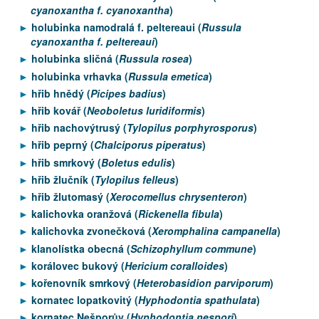
cyanoxantha f. cyanoxantha
)
holubinka namodralá f. peltereaui (
Russula
cyanoxantha f. peltereaui
)
holubinka sličná (
Russula rosea
)
holubinka vrhavka (
Russula emetica
)
hřib hnědý (
Picipes badius
)
hřib kovář (
Neoboletus luridiformis
)
hřib nachovýtrusý (
Tylopilus porphyrosporus
)
hřib peprný (
Chalciporus piperatus
)
hřib smrkový (
Boletus edulis
)
hřib žlučník (
Tylopilus felleus
)
hřib žlutomasý (
Xerocomellus chrysenteron
)
kalichovka oranžová (
Rickenella fibula
)
kalichovka zvonečková (
Xeromphalina campanella
)
klanolístka obecná (
Schizophyllum commune
)
korálovec bukový (
Hericium coralloides
)
kořenovník smrkový (
Heterobasidion parviporum
)
kornatec lopatkovitý (
Hyphodontia spathulata
)
kornatec Nešporův (
Hyphodontia nespori
)