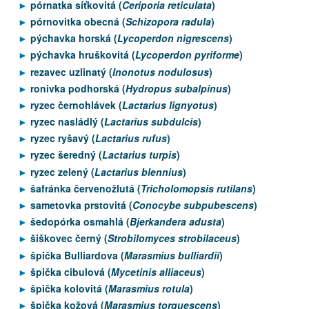
pórnatka síťkovitá (
Ceriporia reticulata
)
pórnovitka obecná (
Schizopora radula
)
pýchavka horská (
Lycoperdon nigrescens
)
pýchavka hruškovitá (
Lycoperdon pyriforme
)
rezavec uzlinatý (
Inonotus nodulosus
)
ronivka podhorská (
Hydropus subalpinus
)
ryzec černohlávek (
Lactarius lignyotus
)
ryzec nasládlý (
Lactarius subdulcis
)
ryzec ryšavý (
Lactarius rufus
)
ryzec šeredný (
Lactarius turpis
)
ryzec zelený (
Lactarius blennius
)
šafránka červenožlutá (
Tricholomopsis rutilans
)
sametovka prstovitá (
Conocybe subpubescens
)
šedopórka osmahlá (
Bjerkandera adusta
)
šiškovec černý (
Strobilomyces strobilaceus
)
špička Bulliardova (
Marasmius bulliardii
)
špička cibulová (
Mycetinis alliaceus
)
špička kolovitá (
Marasmius rotula
)
špička kožová (
Marasmius torquescens
)