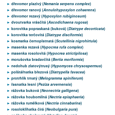
dřevomor plazivý (
Nemania serpens complex
)
dřevomor ranový (
Annulohypoxylon cohaerens
)
dřevomor rezavý (
Hypoxylon rubiginosum
)
dvoutvarka vrásčitá (
Ascodichaena rugosa
)
korovitka popraskaná (buková) (
Diatrype decorticata
)
korovitka terčovitá (
Diatrype disciformis
)
kosmatka černoplstnatá (
Scutellinia nigrohirtula
)
masenka rezavá (
Hypocrea rufa complex
)
masenka rosolovitá (
Hypocrea strictipilosa
)
morušovka bradavčitá (
Bertia moriformis
)
nedohub zlatovýtrusý (
Hypomyces chrysospermus
)
polštářnatka březová (
Diatrypella favacea
)
protrhlík trnatý (
Melogramma spiniferum
)
řasnatka lesní (
Peziza arvernensis
)
rážovka buková (
Neonectria galligena
)
rážovka houbomilná (
Nectria episphaeria
)
rážovka rumělková (
Nectria cinnabarina
)
rosoloklihatka čirá (
Neobulgaria pura
)