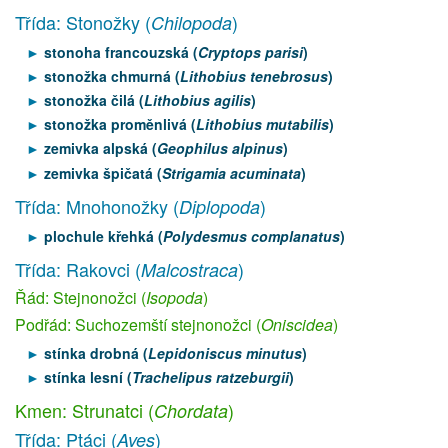
Třída: Stonožky (
)
Chilopoda
stonoha francouzská (
Cryptops parisi
)
stonožka chmurná (
Lithobius tenebrosus
)
stonožka čilá (
Lithobius agilis
)
stonožka proměnlivá (
Lithobius mutabilis
)
zemivka alpská (
Geophilus alpinus
)
zemivka špičatá (
Strigamia acuminata
)
Třída: Mnohonožky (
)
Diplopoda
plochule křehká (
Polydesmus complanatus
)
Třída: Rakovci (
)
Malcostraca
Řád: Stejnonožci (
Isopoda
)
Podřád: Suchozemští stejnonožci (
Oniscidea
)
stínka drobná (
Lepidoniscus minutus
)
stínka lesní (
Trachelipus ratzeburgii
)
Kmen: Strunatci (
)
Chordata
Třída: Ptáci (
)
Aves