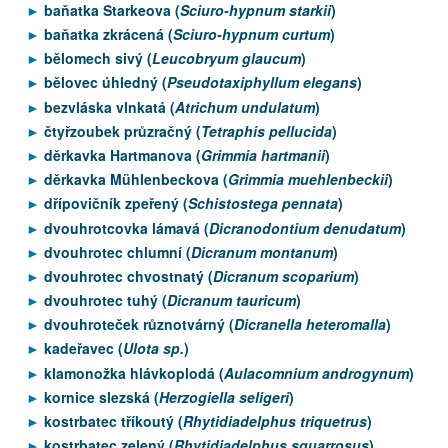
baňatka Starkeova (
Sciuro-hypnum starkii
)
baňatka zkrácená (
Sciuro-hypnum curtum
)
bělomech sivý (
Leucobryum glaucum
)
bělovec úhledný (
Pseudotaxiphyllum elegans
)
bezvláska vlnkatá (
Atrichum undulatum
)
čtyřzoubek průzračný (
Tetraphis pellucida
)
děrkavka Hartmanova (
Grimmia hartmanii
)
děrkavka Mühlenbeckova (
Grimmia muehlenbeckii
)
dřípovičník zpeřený (
Schistostega pennata
)
dvouhrotcovka lámavá (
Dicranodontium denudatum
)
dvouhrotec chlumní (
Dicranum montanum
)
dvouhrotec chvostnatý (
Dicranum scoparium
)
dvouhrotec tuhý (
Dicranum tauricum
)
dvouhroteček různotvárný (
Dicranella heteromalla
)
kadeřavec (
Ulota sp.
)
klamonožka hlávkoplodá (
Aulacomnium androgynum
)
kornice slezská (
Herzogiella seligeri
)
kostrbatec tříkoutý (
Rhytidiadelphus triquetrus
)
kostrbatec zelený (
Rhytidiadelphus squarrosus
)