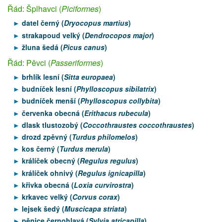
Řád: Šplhavci (
Piciformes
)
datel černý (
Dryocopus martius
)
strakapoud velký (
Dendrocopos major
)
žluna šedá (
Picus canus
)
Řád: Pěvci (
Passeriformes
)
brhlík lesní (
Sitta europaea
)
budníček lesní (
Phylloscopus sibilatrix
)
budníček menší (
Phylloscopus collybita
)
červenka obecná (
Erithacus rubecula
)
dlask tlustozobý (
Coccothraustes coccothraustes
)
drozd zpěvný (
Turdus philomelos
)
kos černý (
Turdus merula
)
králíček obecný (
Regulus regulus
)
králíček ohnivý (
Regulus ignicapilla
)
křivka obecná (
Loxia curvirostra
)
krkavec velký (
Corvus corax
)
lejsek šedý (
Muscicapa striata
)
pěnice černohlavá (
Sylvia atricapilla
)