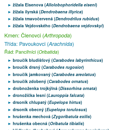
žížala Eisenova (
Allolobophoridella eiseni
)
žížala ilyrská (
Dendrobaena illyrica
)
žížala tmavočervená (
Dendrodrilus rubidus
)
žížala Vejdovského (
Dendrobaena vejdovskyi
)
Kmen: Členovci (
)
Arthropoda
Třída: Pavoukovci (
)
Arachnida
Řád: Pancířníci (
Oribatida
)
broučík bludišťový (
Carabodes labyrinthicus
)
broučík drsný (
Carabodes rugosior
)
broučík jamkovaný (
Carabodes areolatus
)
broučík zdobený (
Carabodes ornatus
)
drobnoženka trojkýlná (
Dissorhina ornata
)
dronožička lesní (
Lauroppia falcata
)
drsoník chlupatý (
Eupelops hirtus
)
drsoník obecný (
Eupelops torulosus
)
hrušenka mechová (
Zygoribatula exilis
)
hrušenka obecná (
Oribatula tibialis
)