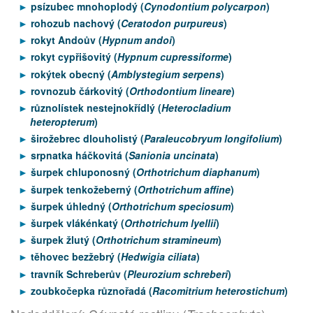
psízubec mnohoplodý (
Cynodontium polycarpon
)
rohozub nachový (
Ceratodon purpureus
)
rokyt Andoův (
Hypnum andoi
)
rokyt cypřišovitý (
Hypnum cupressiforme
)
rokýtek obecný (
Amblystegium serpens
)
rovnozub čárkovitý (
Orthodontium lineare
)
různolístek nestejnokřídlý (
Heterocladium
heteropterum
)
širožebrec dlouholistý (
Paraleucobryum longifolium
)
srpnatka háčkovitá (
Sanionia uncinata
)
šurpek chluponosný (
Orthotrichum diaphanum
)
šurpek tenkožeberný (
Orthotrichum affine
)
šurpek úhledný (
Orthotrichum speciosum
)
šurpek vlákénkatý (
Orthotrichum lyellii
)
šurpek žlutý (
Orthotrichum stramineum
)
těhovec bezžebrý (
Hedwigia ciliata
)
travník Schreberův (
Pleurozium schreberi
)
zoubkočepka různořadá (
Racomitrium heterostichum
)