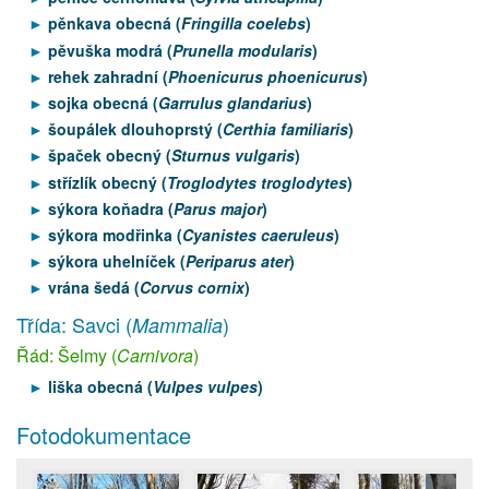
pěnkava obecná (
Fringilla coelebs
)
pěvuška modrá (
Prunella modularis
)
rehek zahradní (
Phoenicurus phoenicurus
)
sojka obecná (
Garrulus glandarius
)
šoupálek dlouhoprstý (
Certhia familiaris
)
špaček obecný (
Sturnus vulgaris
)
střízlík obecný (
Troglodytes troglodytes
)
sýkora koňadra (
Parus major
)
sýkora modřinka (
Cyanistes caeruleus
)
sýkora uhelníček (
Periparus ater
)
vrána šedá (
Corvus cornix
)
Třída: Savci (
)
Mammalia
Řád: Šelmy (
Carnivora
)
liška obecná (
Vulpes vulpes
)
Fotodokumentace