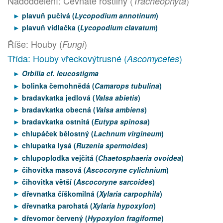
Nadoddělení: Cévnaté rostliny (
)
Tracheophyta
plavuň pučivá (
Lycopodium annotinum
)
plavuň vidlačka (
Lycopodium clavatum
)
Říše: Houby (
)
Fungi
Třída: Houby vřeckovýtrusné (
)
Ascomycetes
Orbilia cf. leucostigma
bolinka černohnědá (
Camarops tubulina
)
bradavkatka jedlová (
Valsa abietis
)
bradavkatka obecná (
Valsa ambiens
)
bradavkatka ostnitá (
Eutypa spinosa
)
chlupáček bělostný (
Lachnum virgineum
)
chlupatka lysá (
Ruzenia spermoides
)
chlupoplodka vejčitá (
Chaetosphaeria ovoidea
)
čihovitka masová (
Ascocoryne cylichnium
)
čihovitka větší (
Ascocoryne sarcoides
)
dřevnatka číškomilná (
Xylaria carpophila
)
dřevnatka parohatá (
Xylaria hypoxylon
)
dřevomor červený (
Hypoxylon fragiforme
)