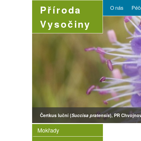
Příroda
O nás
Péče
Vysočiny
Čertkus luční (
Buteo buteo
Leucojum vernum
Succisa pratensis
Coenonympha glycerion
), PR Chvojnov,
Mokřady