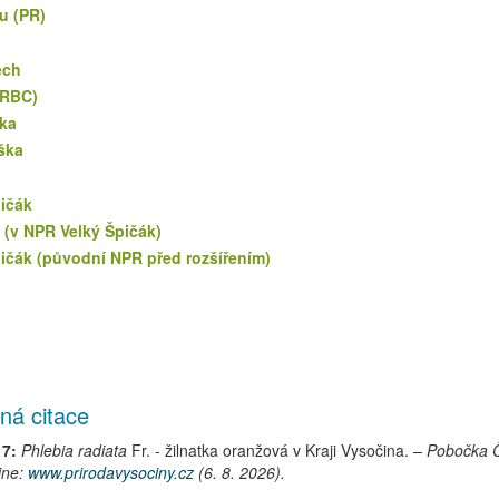
u (PR)
ech
(RBC)
řka
ška
ičák
 (v NPR Velký Špičák)
ičák (původní NPR před rozšířením)
ná citace
17:
Phlebia radiata
Fr.
-
žilnatka oranžová
v Kraji Vysočina.
– Pobočka 
ine:
www.prirodavysociny.cz
(6. 8. 2026).