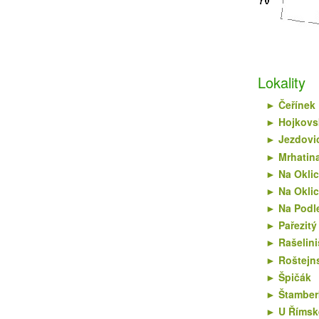
Lokality
Čeřínek
Hojkovsk
Jezdovic
Mrhatin
Na Oklic
Na Oklic
Na Podl
Pařezitý
Rašelini
Roštejn
Špičák
Štamber
U Římsk