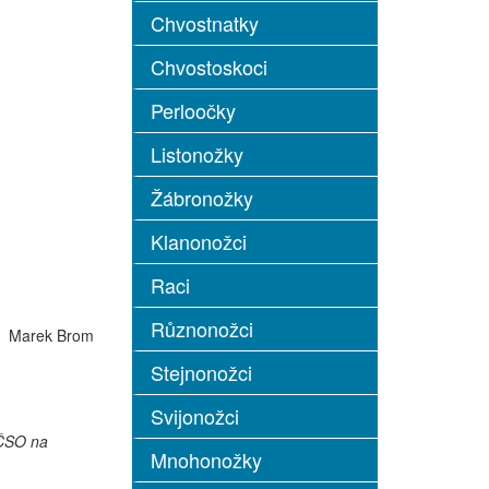
Chvostnatky
Chvostoskoci
Perloočky
Listonožky
Žábronožky
Klanonožci
Raci
Různonožci
Marek Brom
Stejnonožci
Svijonožci
ČSO na
Mnohonožky