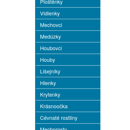
Ploštěnky
Vidlenky
Mechovci
Medúzky
Houbovci
Houby
Lišejníky
Hlenky
Krytenky
Krásnoočka
Cévnaté rostliny
Mechorosty