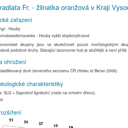
Fr.
-
žilnatka oranžová
v Kraji Vyso
radiata
cké zařazení
ngi
- Houby
omobasidiomycetes
- Houby vyšší stopkovýtrusné
onomické skupiny jsou ve skutečnosti pouze morfologickými skup
edově podobné druhy. Stávající taxonomie hub je složitější a není příliš
a ohrožení
lasifikovaný druh červeného seznamu ČR (Holec et Beran 2006)
kologické charakteristiky
: SLG = Saprotrof lignikolní (roste na mrtvém dřevu).
uh
rozšíření