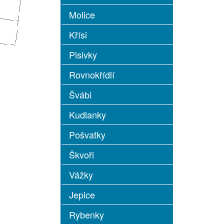
Molice
Křísi
Pisivky
Rovnokřídlí
Švábi
Kudlanky
Pošvatky
Škvoři
Vážky
Jepice
Rybenky