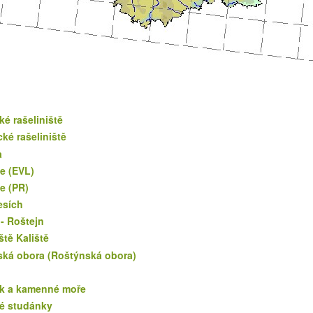
é rašeliniště
ké rašeliniště
a
e (EVL)
e (PR)
esích
 - Roštejn
ště Kaliště
ská obora (Roštýnská obora)
k a kamenné moře
é studánky