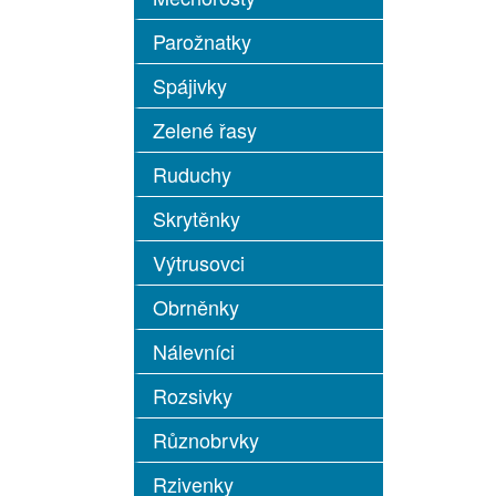
Parožnatky
Spájivky
Zelené řasy
Ruduchy
Skrytěnky
Výtrusovci
Obrněnky
Nálevníci
Rozsivky
Různobrvky
Rzivenky