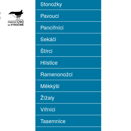
Stonožky
u
Pavouci
i
Pancířníci
Sekáči
Štírci
Hlístice
Ramenonožci
Měkkýši
Žížaly
Vířníci
Tasemnice