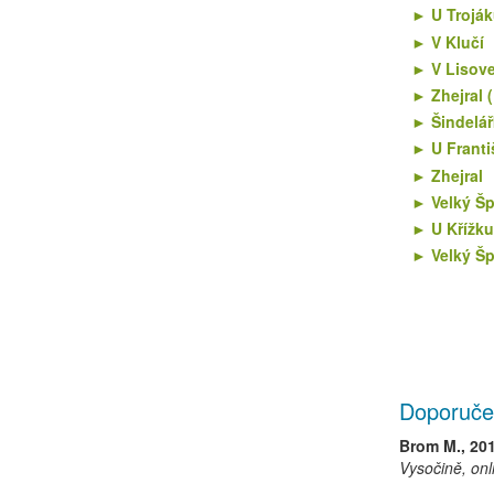
U Troják
V Klučí
V Lisov
Zhejral 
Šindelá
U Franti
Zhejral
Velký Šp
U Křížku
Velký Šp
Doporuče
Brom M., 20
Vysočině, onl