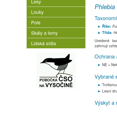
Lesy
Phlebia 
Louky
Taxonomi
Pole
Říše:
Fu
Skály a lomy
Třída:
H
Uvedené tax
Lidská sídla
zahrnují vzhl
Ochrana 
NE = Nek
Vybrané e
Trofismus
Lesní dr
Výskyt a 