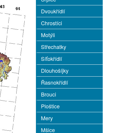
Dvoukřídlí
Chrostíci
Motýli
Střechatky
Síťokřídlí
Dlouhošíjky
Řasnokřídlí
Brouci
Ploštice
Mery
Mšice