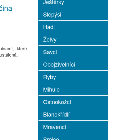
Ještěrky
čina
Slepýši
Hadi
Želvy
inami, které
Savci
 ustálená.
Obojživelníci
Ryby
Mihule
Ostnokožci
Blanokřídlí
Mravenci
Srpice