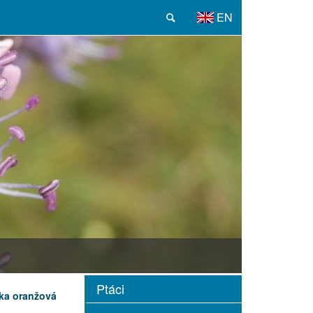
EN
Ptáci
tka oranžová