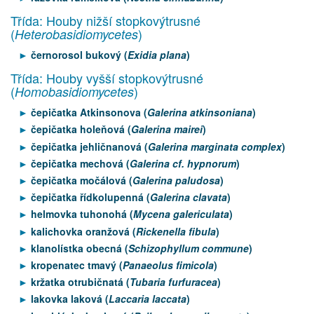
Třída: Houby nižší stopkovýtrusné
(
)
Heterobasidiomycetes
černorosol bukový (
Exidia plana
)
Třída: Houby vyšší stopkovýtrusné
(
)
Homobasidiomycetes
čepičatka Atkinsonova (
Galerina atkinsoniana
)
čepičatka holeňová (
Galerina mairei
)
čepičatka jehličnanová (
Galerina marginata complex
)
čepičatka mechová (
Galerina cf. hypnorum
)
čepičatka močálová (
Galerina paludosa
)
čepičatka řídkolupenná (
Galerina clavata
)
helmovka tuhonohá (
Mycena galericulata
)
kalichovka oranžová (
Rickenella fibula
)
klanolístka obecná (
Schizophyllum commune
)
kropenatec tmavý (
Panaeolus fimicola
)
kržatka otrubičnatá (
Tubaria furfuracea
)
lakovka laková (
Laccaria laccata
)