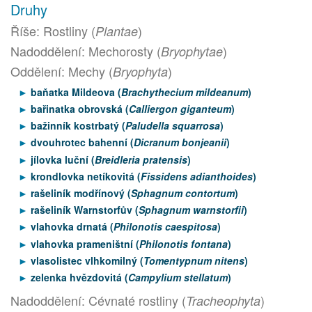
Druhy
Říše: Rostliny (
)
Plantae
Nadoddělení: Mechorosty (
)
Bryophytae
Oddělení: Mechy (
)
Bryophyta
baňatka Mildeova (
Brachythecium mildeanum
)
bařinatka obrovská (
Calliergon giganteum
)
bažinník kostrbatý (
Paludella squarrosa
)
dvouhrotec bahenní (
Dicranum bonjeanii
)
jílovka luční (
Breidleria pratensis
)
krondlovka netíkovitá (
Fissidens adianthoides
)
rašeliník modřínový (
Sphagnum contortum
)
rašeliník Warnstorfův (
Sphagnum warnstorfii
)
vlahovka drnatá (
Philonotis caespitosa
)
vlahovka prameništní (
Philonotis fontana
)
vlasolistec vlhkomilný (
Tomentypnum nitens
)
zelenka hvězdovitá (
Campylium stellatum
)
Nadoddělení: Cévnaté rostliny (
)
Tracheophyta