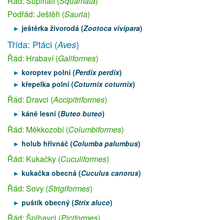
Řád: Šupinatí (
Squamata
)
Podřád: Ještěři (
Sauria
)
ještěrka živorodá (
Zootoca vivipara
)
Třída: Ptáci (
)
Aves
Řád: Hrabaví (
Galiformes
)
koroptev polní (
Perdix perdix
)
křepelka polní (
Coturnix coturnix
)
Řád: Dravci (
Accipitriformes
)
káně lesní (
Buteo buteo
)
Řád: Měkkozobí (
Columbiformes
)
holub hřivnáč (
Columba palumbus
)
Řád: Kukačky (
Cuculiformes
)
kukačka obecná (
Cuculus canorus
)
Řád: Sovy (
Strigiformes
)
puštík obecný (
Strix aluco
)
Řád: Šplhavci (
Piciformes
)