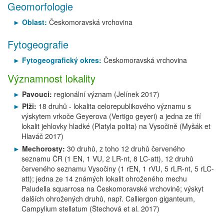
Geomorfologie
Oblast:
Českomoravská vrchovina
Fytogeografie
Fytogeografický okres:
Českomoravská vrchovina
Významnost lokality
Pavouci:
regionální význam (Jelínek 2017)
Plži:
18 druhů - lokalita celorepublikového významu s
výskytem vrkoče Geyerova (Vertigo geyeri) a jedna ze tří
lokalit jehlovky hladké (Platyla polita) na Vysočině (Myšák et
Hlaváč 2017)
Mechorosty:
30 druhů, z toho 12 druhů červeného
seznamu ČR (1 EN, 1 VU, 2 LR-nt, 8 LC-att), 12 druhů
červeného seznamu Vysočiny (1 rEN, 1 rVU, 5 rLR-nt, 5 rLC-
att); jedna ze 14 známých lokalit ohroženého mechu
Paludella squarrosa na Českomoravské vrchovině; výskyt
dalších ohrožených druhů, např. Calliergon giganteum,
Campylium stellatum (Štechová et al. 2017)