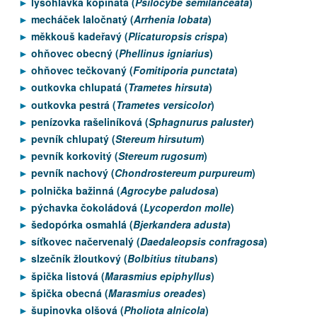
lysohlávka kopinatá (
Psilocybe semilanceata
)
mecháček laločnatý (
Arrhenia lobata
)
měkkouš kadeřavý (
Plicaturopsis crispa
)
ohňovec obecný (
Phellinus igniarius
)
ohňovec tečkovaný (
Fomitiporia punctata
)
outkovka chlupatá (
Trametes hirsuta
)
outkovka pestrá (
Trametes versicolor
)
penízovka rašeliníková (
Sphagnurus paluster
)
pevník chlupatý (
Stereum hirsutum
)
pevník korkovitý (
Stereum rugosum
)
pevník nachový (
Chondrostereum purpureum
)
polnička bažinná (
Agrocybe paludosa
)
pýchavka čokoládová (
Lycoperdon molle
)
šedopórka osmahlá (
Bjerkandera adusta
)
síťkovec načervenalý (
Daedaleopsis confragosa
)
slzečník žloutkový (
Bolbitius titubans
)
špička listová (
Marasmius epiphyllus
)
špička obecná (
Marasmius oreades
)
šupinovka olšová (
Pholiota alnicola
)