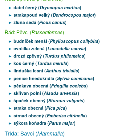
datel černý (
Dryocopus martius
)
strakapoud velký (
Dendrocopos major
)
žluna šedá (
Picus canus
)
Řád: Pěvci (
Passeriformes
)
budníček menší (
Phylloscopus collybita
)
cvrčilka zelená (
Locustella naevia
)
drozd zpěvný (
Turdus philomelos
)
kos černý (
Turdus merula
)
linduška lesní (
Anthus trivialis
)
pěnice hnědokřídlá (
Sylvia communis
)
pěnkava obecná (
Fringilla coelebs
)
skřivan polní (
Alauda arvensis
)
špaček obecný (
Sturnus vulgaris
)
straka obecná (
Pica pica
)
strnad obecný (
Emberiza citrinella
)
sýkora koňadra (
Parus major
)
Třída: Savci (
)
Mammalia