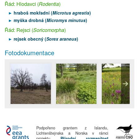
Řád: Hlodavci (
Rodentia
)
hraboš mokřadní (
Microtus agrestis
)
myška drobná (
Micromys minutus
)
Řád: Rejsci (
Soricomorpha
)
rejsek obecný (
Sorex araneus
)
Fotodokumentace
Podpořeno grantem z Islandu,
Lichtenštejnska a Norska v rámci
projektu
Přírodní rozmanitost