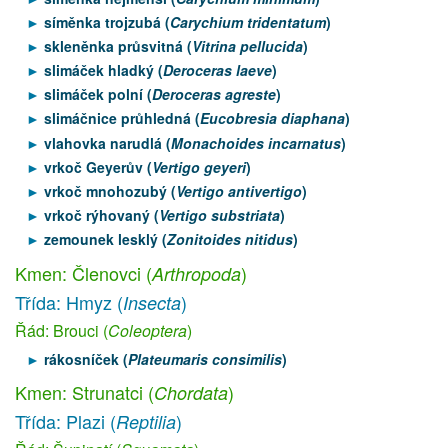
síměnka trojzubá (
Carychium tridentatum
)
skleněnka průsvitná (
Vitrina pellucida
)
slimáček hladký (
Deroceras laeve
)
slimáček polní (
Deroceras agreste
)
slimáčnice průhledná (
Eucobresia diaphana
)
vlahovka narudlá (
Monachoides incarnatus
)
vrkoč Geyerův (
Vertigo geyeri
)
vrkoč mnohozubý (
Vertigo antivertigo
)
vrkoč rýhovaný (
Vertigo substriata
)
zemounek lesklý (
Zonitoides nitidus
)
Kmen: Členovci (
)
Arthropoda
Třída: Hmyz (
)
Insecta
Řád: Brouci (
Coleoptera
)
rákosníček (
Plateumaris consimilis
)
Kmen: Strunatci (
)
Chordata
Třída: Plazi (
)
Reptilia