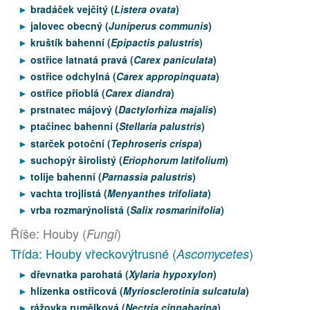
bradáček vejčitý (
Listera ovata
)
jalovec obecný (
Juniperus communis
)
kruštík bahenní (
Epipactis palustris
)
ostřice latnatá pravá (
Carex paniculata
)
ostřice odchylná (
Carex appropinquata
)
ostřice přioblá (
Carex diandra
)
prstnatec májový (
Dactylorhiza majalis
)
ptačinec bahenní (
Stellaria palustris
)
starček potoční (
Tephroseris crispa
)
suchopýr širolistý (
Eriophorum latifolium
)
tolije bahenní (
Parnassia palustris
)
vachta trojlistá (
Menyanthes trifoliata
)
vrba rozmarýnolistá (
Salix rosmarinifolia
)
Říše: Houby (
)
Fungi
Třída: Houby vřeckovýtrusné (
)
Ascomycetes
dřevnatka parohatá (
Xylaria hypoxylon
)
hlízenka ostřicová (
Myriosclerotinia sulcatula
)
rážovka rumělková (
Nectria cinnabarina
)