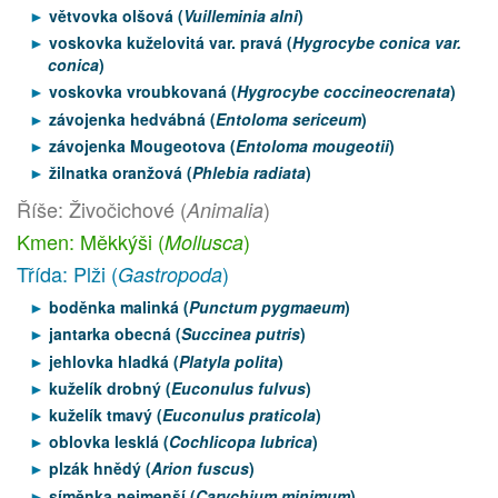
větvovka olšová (
Vuilleminia alni
)
voskovka kuželovitá var. pravá (
Hygrocybe conica var.
conica
)
voskovka vroubkovaná (
Hygrocybe coccineocrenata
)
závojenka hedvábná (
Entoloma sericeum
)
závojenka Mougeotova (
Entoloma mougeotii
)
žilnatka oranžová (
Phlebia radiata
)
Říše: Živočichové (
)
Animalia
Kmen: Měkkýši (
)
Mollusca
Třída: Plži (
)
Gastropoda
boděnka malinká (
Punctum pygmaeum
)
jantarka obecná (
Succinea putris
)
jehlovka hladká (
Platyla polita
)
kuželík drobný (
Euconulus fulvus
)
kuželík tmavý (
Euconulus praticola
)
oblovka lesklá (
Cochlicopa lubrica
)
plzák hnědý (
Arion fuscus
)
síměnka nejmenší (
Carychium minimum
)