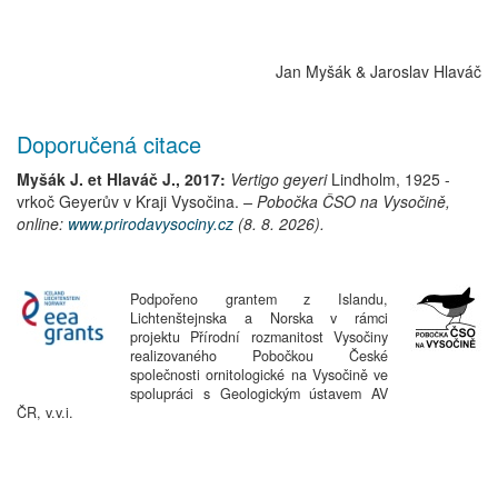
Jan Myšák & Jaroslav Hlaváč
Doporučená citace
Myšák J. et Hlaváč J., 2017:
Vertigo geyeri
Lindholm, 1925
-
vrkoč Geyerův
v Kraji Vysočina.
– Pobočka ČSO na Vysočině,
online:
www.prirodavysociny.cz
(8. 8. 2026).
Podpořeno grantem z Islandu,
Lichtenštejnska a Norska v rámci
projektu Přírodní rozmanitost Vysočiny
realizovaného Pobočkou České
společnosti ornitologické na Vysočině ve
spolupráci s Geologickým ústavem AV
ČR, v.v.i.