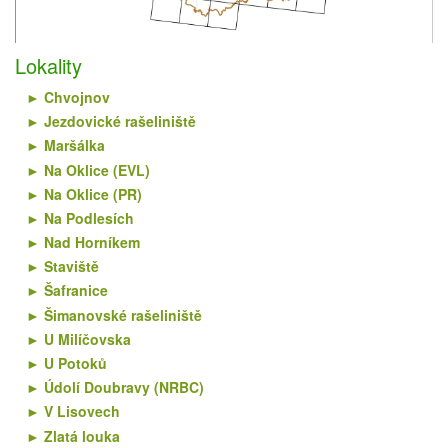
Lokality
Chvojnov
Jezdovické rašeliniště
Maršálka
Na Oklice (EVL)
Na Oklice (PR)
Na Podlesích
Nad Horníkem
Staviště
Šafranice
Šimanovské rašeliniště
U Milíčovska
U Potoků
Údolí Doubravy (NRBC)
V Lisovech
Zlatá louka