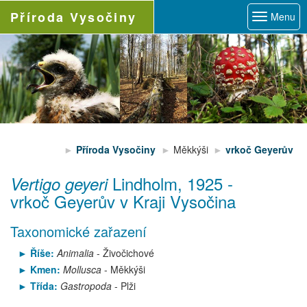
Příroda
Vysočiny
Menu
Příroda Vysočiny
Měkkýši
vrkoč Geyerův
Lindholm, 1925
-
Vertigo geyeri
vrkoč Geyerův
v Kraji Vysočina
Taxonomické zařazení
Říše:
Animalia
- Živočichové
Kmen:
Mollusca
- Měkkýši
Třída:
Gastropoda
- Plži