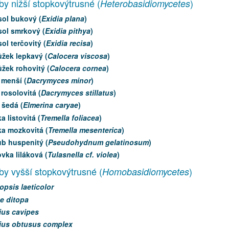
by nižší stopkovýtrusné (
)
Heterobasidiomycetes
sol bukový (
Exidia plana
)
sol smrkový (
Exidia pithya
)
ol terčovitý (
Exidia recisa
)
žek lepkavý (
Calocera viscosa
)
žek rohovitý (
Calocera cornea
)
 menší (
Dacrymyces minor
)
 rosolovitá (
Dacrymyces stillatus
)
 šedá (
Elmerina caryae
)
a listovitá (
Tremella foliacea
)
ka mozkovitá (
Tremella mesenterica
)
ub huspenitý (
Pseudohydnum gelatinosum
)
vka liláková (
Tulasnella cf. violea
)
by vyšší stopkovýtrusné (
)
Homobasidiomycetes
opsis laeticolor
e ditopa
ius cavipes
rius obtusus complex