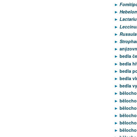
Fomitipo
Hebelom
Lactariu
Leccinu
Russula
Stropha
anýzovn
bedla če
bedla hř
bedla p
bedla vl
bedla vy
bělocho
bělocho
bělocho
bělocho
bělochor
bělocho