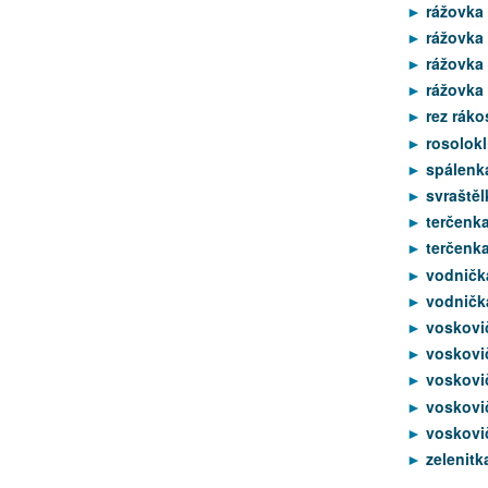
rážovka
rážovka
rážovka
rážovka 
rez ráko
rosolokl
spálenka
svraštěl
terčenka
terčenka
vodnička
vodnička
voskovi
voskovič
voskovič
voskovič
voskovi
zelenit