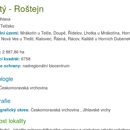
tý - Roštejn
ihlava
:
Telčsko
lní území:
Mrákotín u Telče, Doupě, Řídelov, Lhotka u Mrákotína, Hor
 Nová Ves u Třešti, Klatovec, Řásná, Rácov, Kaliště u Horních Dubene
:
2 887,86 ha
í kvadrát:
6758
ie ochrany:
nadregionální biocentrum
logie
Českomoravská vrchovina
afie
grafický okres:
Českomoravská vrchovina , Jihlavské vrchy
t lokality
ruhů - lokalita celorepublikového významu s výskytem vrkoče rašelinn