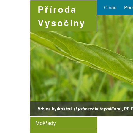
Příroda
O nás
Péče
Vysočiny
Vrbina kytkokěvá (
Leucojum vernum
Coenonympha glycerion
Lysimachia thyrsiflora
Boloria selene
), PR 
Mokřady