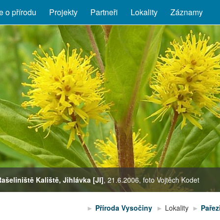
 o přírodu
Projekty
Partneři
Lokality
Záznamy
Rašeliniště Kaliště, Jihlávka [JI]
Dactylorhiza majalis
Platanthera bifolia
, 21.6.2006, foto Vojtěch Kodet
Příroda Vysočiny
Lokality
Pařez