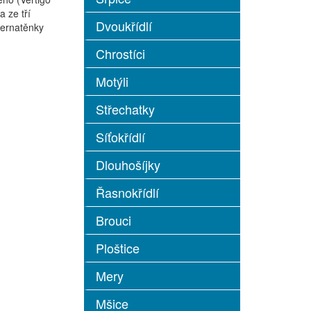
a ze tří
Dvoukřídlí
ebernatěnky
Chrostíci
Motýli
Střechatky
Síťokřídlí
Dlouhošíjky
Řasnokřídlí
Brouci
Ploštice
Mery
Mšice