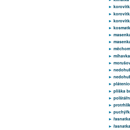
korovit
korovitk
korovitk
kosmatk
masenka
masenka 
měchomrš
míhavka
morušov
nedohub
nedohub
plátenic
plíška b
polštářn
protrhlík
puchýřka
řasnatka
řasnatka