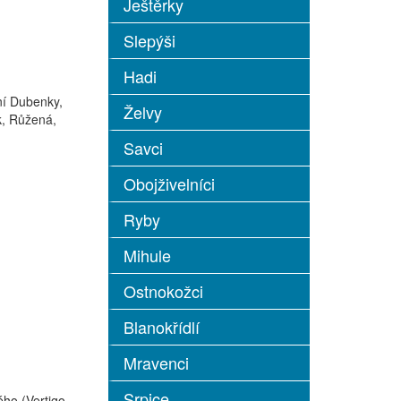
Ještěrky
Slepýši
Hadi
ní Dubenky,
Želvy
k, Růžená,
Savci
Obojživelníci
Ryby
Mihule
Ostnokožci
Blanokřídlí
Mravenci
Srpice
ého (Vertigo