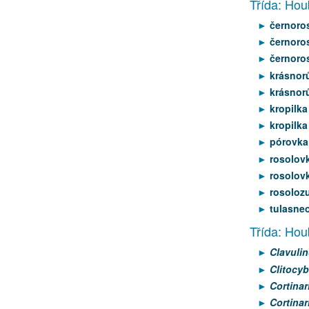
Třída: Hou
černoro
černoro
černoros
krásnorů
krásnorů
kropilka
kropilka
pórovka
rosolovk
rosolov
rosoloz
tulasneo
Třída: Hou
Clavulin
Clitocyb
Cortinar
Cortina