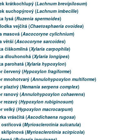
ek krátkochlupý (
Lachnum brevipilosum
)
ek suchopýrový (
Lachnum imbecille
)
a lysá (
Ruzenia spermoides
)
odka vejčitá (
Chaetosphaeria ovoidea
)
a masová (
Ascocoryne cylichnium
)
a větší (
Ascocoryne sarcoides
)
a číškomilná (
Xylaria carpophila
)
ka dlouhonohá (
Xylaria longipes
)
a parohatá (
Xylaria hypoxylon
)
r červený (
Hypoxylon fragiforme
)
r mnohotvarý (
Annulohypoxylon multiforme
)
 plazivý (
Nemania serpens complex
)
r ranový (
Annulohypoxylon cohaerens
)
 rezavý (
Hypoxylon rubiginosum
)
 velký (
Hypoxylon macrocarpum
)
ka vrásčitá (
Ascodichaena rugosa
)
 ostřicová (
Myriosclerotinia sulcatula
)
 skřípinová (
Myriosclerotinia scirpicola
)
 černá (
Bulgaria inquinans
)