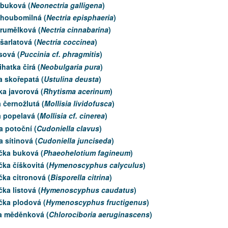
 buková (
Neonectria galligena
)
 houbomilná (
Nectria episphaeria
)
 rumělková (
Nectria cinnabarina
)
šarlatová (
Nectria coccinea
)
sová (
Puccinia cf. phragmitis
)
ihatka čirá (
Neobulgaria pura
)
 skořepatá (
Ustulina deusta
)
ka javorová (
Rhytisma acerinum
)
 černožlutá (
Mollisia lividofusca
)
 popelavá (
Mollisia cf. cinerea
)
 potoční (
Cudoniella clavus
)
 sítinová (
Cudoniella junciseda
)
čka buková (
Phaeohelotium fagineum
)
ka číškovitá (
Hymenoscyphus calyculus
)
ka citronová (
Bisporella citrina
)
ka listová (
Hymenoscyphus caudatus
)
čka plodová (
Hymenoscyphus fructigenus
)
ka měděnková (
Chlorociboria aeruginascens
)