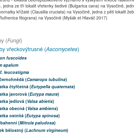
gi), jedna ze tří lokalit vřetenky šedivé (Bulgarica cana) na Vysočině, jedn
ávornatky křížaté (Clausilia cruciata) na Vysočině, jedna z pěti lokalit ž
Ruthenica filograna) na Vysočině (Myšák et Hlaváč 2017)
y (
)
Fungi
by vřeckovýtrusné (
)
Ascomycetes
on fuscoides
m apalum
cf. leucostigma
 černohnědá (
Camarops tubulina
)
tka čtyřčetná (
Eutypella quaternata
)
tka javorová (
Eutypa maura
)
tka jedlová (
Valsa abietis
)
atka obecná (
Valsa ambiens
)
tka ostnitá (
Eutypa spinosa
)
 bahenní (
Mitrula paludosa
)
ek bělostný (
Lachnum virgineum
)