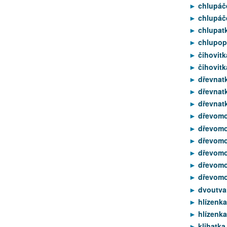
chlupáč
chlupáč
chlupatk
chlupopl
čihovitk
čihovitk
dřevnatk
dřevnat
dřevnatk
dřevomo
dřevomo
dřevomor
dřevomo
dřevomor
dřevomor
dvoutvar
hlízenka
hlízenka
klihatka