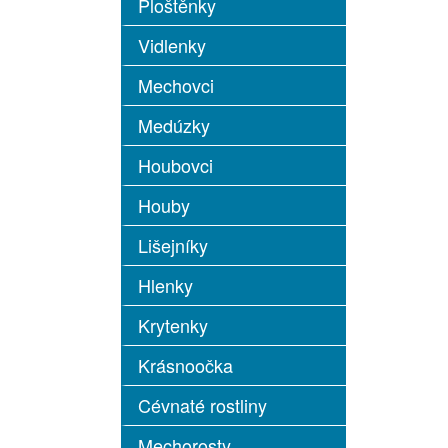
Ploštěnky
Vidlenky
Mechovci
Medúzky
Houbovci
Houby
Lišejníky
Hlenky
Krytenky
Krásnoočka
Cévnaté rostliny
Mechorosty