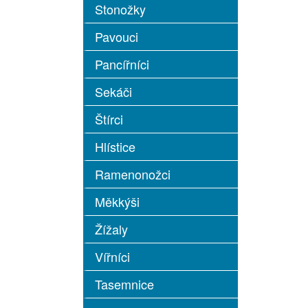
Stonožky
Pavouci
Pancířníci
Sekáči
Štírci
Hlístice
Ramenonožci
Měkkýši
Žížaly
Vířníci
Tasemnice