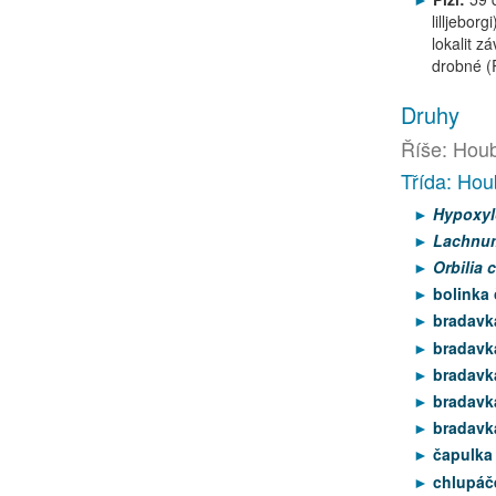
lilljebor
lokalit z
drobné (
Druhy
Říše: Houb
Třída: Hou
Hypoxyl
Lachnu
Orbilia 
bolinka
bradavka
bradavka
bradavka
bradavk
bradavka
čapulka
chlupáč