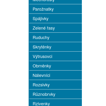
Parožnatky
Spájivky
Zelené řasy
Ruduchy
Skrytěnky
Výtrusovci
Obrněnky
Nálevníci
Rozsivky
Různobrvky
Rzivenky