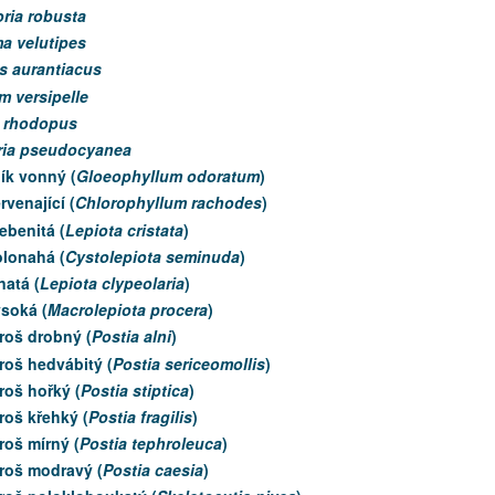
ria robusta
a velutipes
s aurantiacus
m versipelle
 rhodopus
ria pseudocyanea
ík vonný (
Gloeophyllum odoratum
)
rvenající (
Chlorophyllum rachodes
)
ebenitá (
Lepiota cristata
)
olonahá (
Cystolepiota seminuda
)
natá (
Lepiota clypeolaria
)
soká (
Macrolepiota procera
)
roš drobný (
Postia alni
)
roš hedvábitý (
Postia sericeomollis
)
roš hořký (
Postia stiptica
)
roš křehký (
Postia fragilis
)
oš mírný (
Postia tephroleuca
)
roš modravý (
Postia caesia
)