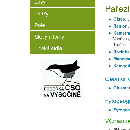
Lesy
Pařezi
Louky
Okres:
J
Pole
Region
Katastrá
Skály a lomy
Vanůvek,
Třeštice
Lidská sídla
Rozloha
Mapovac
Kategor
Geomorfo
Oblast:
Fytogeogr
Fytogeo
Významnos
Plži:
59 d