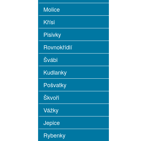
Molice
Křísi
Pisivky
Rovnokřídlí
Švábi
Kudlanky
Pošvatky
Škvoři
Vážky
Jepice
Rybenky