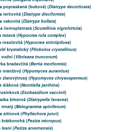
ka popraskaná (buková) (
Diatrype decorticata
)
a terčovitá (
Diatrype disciformis
)
a vakovitá (
Diatrype bullata
)
a černoplstnatá (
Scutellinia nigrohirtula
)
 rezavá (
Hypocrea rufa complex
)
rosolovitá (
Hypocrea strictipilosa
)
ť krystalický (
Pilobolus crystallinus
)
 vodní (
Vibrissea truncorum
)
ka bradavčitá (
Bertia moriformis
)
 oranžový (
Hypomyces aurantius
)
 zlatovýtrusý (
Hypomyces chrysospermus
)
e šišková (
Neottiella janthina
)
rusinková (
Exobasidium vaccinii
)
atka březová (
Diatrypella favacea
)
 trnatý (
Melogramma spiniferum
)
 sítinová (
Phyllachora junci
)
 krátkonohá (
Peziza micropus
)
 lesní (
Peziza arvernensis
)