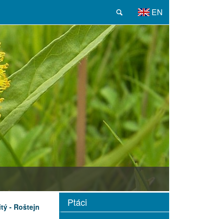
EN
Ptáci
itý - Roštejn