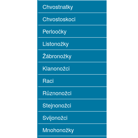
Chvostnatky
Chvostoskoci
Perloočky
Listonožky
Žábronožky
Klanonožci
Raci
Různonožci
Stejnonožci
Svijonožci
Mnohonožky