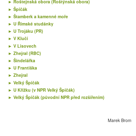
Roštejnská obora (Roštýnská obora)
Špičák
Štamberk a kamenné moře
U Římské studánky
U Trojáku (PR)
V Klučí
V Lisovech
Zhejral (RBC)
Šindelářka
U Františka
Zhejral
Velký Špičák
U Křížku (v NPR Velký Špičák)
Velký Špičák (původní NPR před rozšířením)
Marek Brom