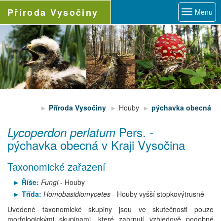
Příroda
Vysočiny
Menu
Příroda Vysočiny
Houby
pýchavka obecná
Pers.
-
Lycoperdon perlatum
pýchavka obecná
v Kraji Vysočina
Taxonomické zařazení
Říše:
Fungi
- Houby
Třída:
Homobasidiomycetes
- Houby vyšší stopkovýtrusné
Uvedené taxonomické skupiny jsou ve skutečnosti pouze
morfologickými skupinami, které zahrnují vzhledově podobné