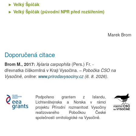
Velký Špičák
Velký Špičák (původní NPR před rozšířením)
Marek Brom
Doporučená citace
Brom M., 2017:
Xylaria carpophila
(Pers.) Fr.
-
dřevnatka číškomilná
v Kraji Vysočina.
– Pobočka ČSO na
Vysočině, online:
www.prirodavysociny.cz
(6. 8. 2026).
Podpořeno grantem z Islandu,
Lichtenštejnska a Norska v rámci
projektu Přírodní rozmanitost Vysočiny
realizovaného Pobočkou České
společnosti ornitologické na Vysočině.