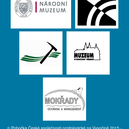
© Pobočka České společnosti ornitologické na Vysočině 2015 -