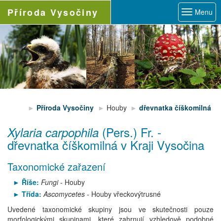
Příroda
Vysočiny
Menu
Příroda Vysočiny
Houby
dřevnatka číškomilná
(Pers.) Fr.
-
Xylaria carpophila
dřevnatka číškomilná
v Kraji Vysočina
Taxonomické zařazení
Říše:
Fungi
- Houby
Třída:
Ascomycetes
- Houby vřeckovýtrusné
Uvedené taxonomické skupiny jsou ve skutečnosti pouze
morfologickými skupinami, které zahrnují vzhledově podobné