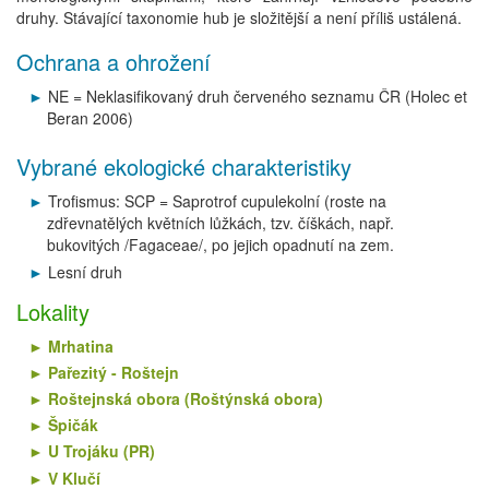
druhy. Stávající taxonomie hub je složitější a není příliš ustálená.
Ochrana a ohrožení
NE = Neklasifikovaný druh červeného seznamu ČR (Holec et
Beran 2006)
Vybrané ekologické charakteristiky
Trofismus: SCP = Saprotrof cupulekolní (roste na
zdřevnatělých květních lůžkách, tzv. číškách, např.
bukovitých /Fagaceae/, po jejich opadnutí na zem.
Lesní druh
Lokality
Mrhatina
Pařezitý - Roštejn
Roštejnská obora (Roštýnská obora)
Špičák
U Trojáku (PR)
V Klučí