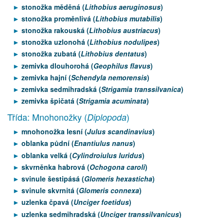
stonožka měděná (
Lithobius aeruginosus
)
stonožka proměnlivá (
Lithobius mutabilis
)
stonožka rakouská (
Lithobius austriacus
)
stonožka uzlonohá (
Lithobius nodulipes
)
stonožka zubatá (
Lithobius dentatus
)
zemivka dlouhorohá (
Geophilus flavus
)
zemivka hajní (
Schendyla nemorensis
)
zemivka sedmihradská (
Strigamia transsilvanica
)
zemivka špičatá (
Strigamia acuminata
)
Třída: Mnohonožky (
)
Diplopoda
mnohonožka lesní (
Julus scandinavius
)
oblanka půdní (
Enantiulus nanus
)
oblanka velká (
Cylindroiulus luridus
)
skvrněnka habrová (
Ochogona caroli
)
svinule šestipásá (
Glomeris hexasticha
)
svinule skvrnitá (
Glomeris connexa
)
uzlenka čpavá (
Unciger foetidus
)
uzlenka sedmihradská (
Unciger transsilvanicus
)