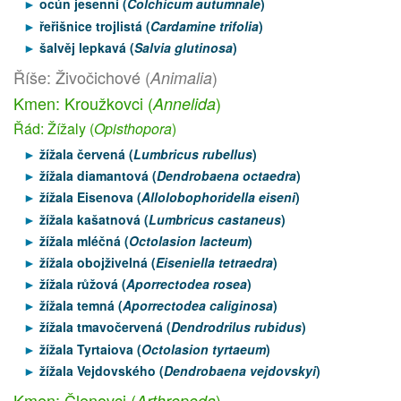
ocún jesenní (
Colchicum autumnale
)
řeřišnice trojlistá (
Cardamine trifolia
)
šalvěj lepkavá (
Salvia glutinosa
)
Říše: Živočichové (
)
Animalia
Kmen: Kroužkovci (
)
Annelida
Řád: Žížaly (
Opisthopora
)
žížala červená (
Lumbricus rubellus
)
žížala diamantová (
Dendrobaena octaedra
)
žížala Eisenova (
Allolobophoridella eiseni
)
žížala kašatnová (
Lumbricus castaneus
)
žížala mléčná (
Octolasion lacteum
)
žížala obojživelná (
Eiseniella tetraedra
)
žížala růžová (
Aporrectodea rosea
)
žížala temná (
Aporrectodea caliginosa
)
žížala tmavočervená (
Dendrodrilus rubidus
)
žížala Tyrtaiova (
Octolasion tyrtaeum
)
žížala Vejdovského (
Dendrobaena vejdovskyi
)
Kmen: Členovci (
)
Arthropoda