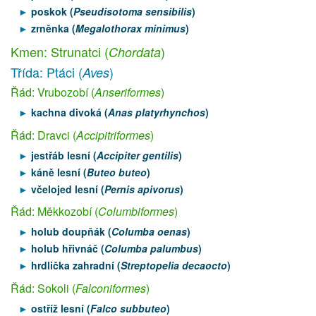
poskok (
Pseudisotoma sensibilis
)
zrněnka (
Megalothorax minimus
)
Kmen: Strunatci (
)
Chordata
Třída: Ptáci (
)
Aves
Řád: Vrubozobí (
Anseriformes
)
kachna divoká (
Anas platyrhynchos
)
Řád: Dravci (
Accipitriformes
)
jestřáb lesní (
Accipiter gentilis
)
káně lesní (
Buteo buteo
)
včelojed lesní (
Pernis apivorus
)
Řád: Měkkozobí (
Columbiformes
)
holub doupňák (
Columba oenas
)
holub hřivnáč (
Columba palumbus
)
hrdlička zahradní (
Streptopelia decaocto
)
Řád: Sokoli (
Falconiformes
)
ostříž lesní (
Falco subbuteo
)