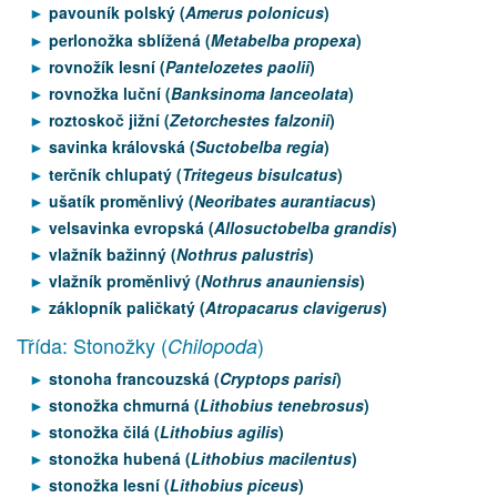
pavouník polský (
Amerus polonicus
)
perlonožka sblížená (
Metabelba propexa
)
rovnožík lesní (
Pantelozetes paolii
)
rovnožka luční (
Banksinoma lanceolata
)
roztoskoč jižní (
Zetorchestes falzonii
)
savinka královská (
Suctobelba regia
)
terčník chlupatý (
Tritegeus bisulcatus
)
ušatík proměnlivý (
Neoribates aurantiacus
)
velsavinka evropská (
Allosuctobelba grandis
)
vlažník bažinný (
Nothrus palustris
)
vlažník proměnlivý (
Nothrus anauniensis
)
záklopník paličkatý (
Atropacarus clavigerus
)
Třída: Stonožky (
)
Chilopoda
stonoha francouzská (
Cryptops parisi
)
stonožka chmurná (
Lithobius tenebrosus
)
stonožka čilá (
Lithobius agilis
)
stonožka hubená (
Lithobius macilentus
)
stonožka lesní (
Lithobius piceus
)