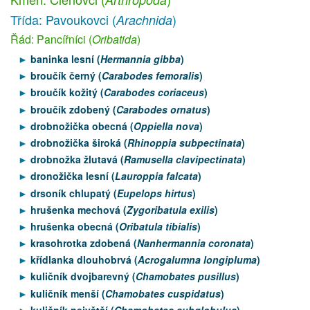
Třída: Pavoukovci (
)
Arachnida
Řád: Pancířníci (
Oribatida
)
baninka lesní (
Hermannia gibba
)
broučík černý (
Carabodes femoralis
)
broučík kožitý (
Carabodes coriaceus
)
broučík zdobený (
Carabodes ornatus
)
drobnožička obecná (
Oppiella nova
)
drobnožička široká (
Rhinoppia subpectinata
)
drobnožka žlutavá (
Ramusella clavipectinata
)
dronožička lesní (
Lauroppia falcata
)
drsoník chlupatý (
Eupelops hirtus
)
hrušenka mechová (
Zygoribatula exilis
)
hrušenka obecná (
Oribatula tibialis
)
krasohrotka zdobená (
Nanhermannia coronata
)
křídlanka dlouhobrvá (
Acrogalumna longipluma
)
kuličník dvojbarevný (
Chamobates pusillus
)
kuličník menší (
Chamobates cuspidatus
)
kuličník největší (
Chamobates subglobulus
)