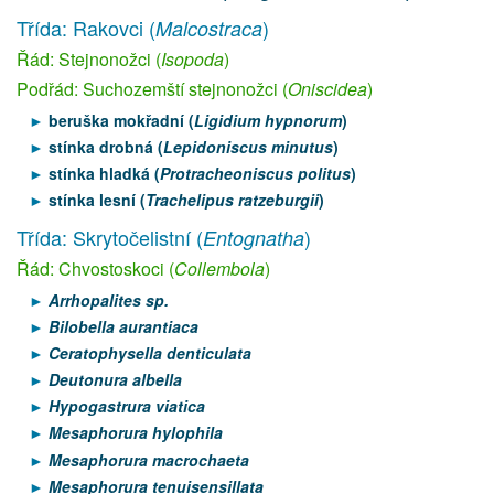
Třída: Rakovci (
)
Malcostraca
Řád: Stejnonožci (
Isopoda
)
Podřád: Suchozemští stejnonožci (
Oniscidea
)
beruška mokřadní (
Ligidium hypnorum
)
stínka drobná (
Lepidoniscus minutus
)
stínka hladká (
Protracheoniscus politus
)
stínka lesní (
Trachelipus ratzeburgii
)
Třída: Skrytočelistní (
)
Entognatha
Řád: Chvostoskoci (
Collembola
)
Arrhopalites sp.
Bilobella aurantiaca
Ceratophysella denticulata
Deutonura albella
Hypogastrura viatica
Mesaphorura hylophila
Mesaphorura macrochaeta
Mesaphorura tenuisensillata