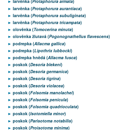
larvěnka (
Protaphorura armata
)
larvěnka (
Protaphorura aurantiaca
)
larvěnka (
Protaphorura subuliginata
)
larvěnka (
Protaphorura tricampata
)
olověnka (
Tomocerina minuta
)
olověnka žlutavá (
Pogonognathellus flavescens
)
podrepka (
Allacma gallica
)
podrepka (
Lipothrix lubbocki
)
podrepka hnědá (
Allacma fusca
)
poskok (
Desoria blekeni
)
poskok (
Desoria germanica
)
poskok (
Desoria tigrina
)
poskok (
Desoria violacea
)
poskok (
Folsomia manolachei
)
poskok (
Folsomia penicula
)
poskok (
Folsomia quadrioculata
)
poskok (
Isotomiella minor
)
poskok (
Parisotoma notabilis
)
poskok (
Proisotoma minima
)