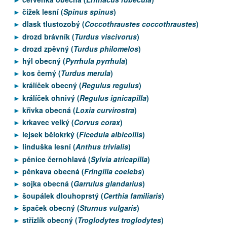
čížek lesní (
Spinus spinus
)
dlask tlustozobý (
Coccothraustes coccothraustes
)
drozd brávník (
Turdus viscivorus
)
drozd zpěvný (
Turdus philomelos
)
hýl obecný (
Pyrrhula pyrrhula
)
kos černý (
Turdus merula
)
králíček obecný (
Regulus regulus
)
králíček ohnivý (
Regulus ignicapilla
)
křivka obecná (
Loxia curvirostra
)
krkavec velký (
Corvus corax
)
lejsek bělokrký (
Ficedula albicollis
)
linduška lesní (
Anthus trivialis
)
pěnice černohlavá (
Sylvia atricapilla
)
pěnkava obecná (
Fringilla coelebs
)
sojka obecná (
Garrulus glandarius
)
šoupálek dlouhoprstý (
Certhia familiaris
)
špaček obecný (
Sturnus vulgaris
)
střízlík obecný (
Troglodytes troglodytes
)