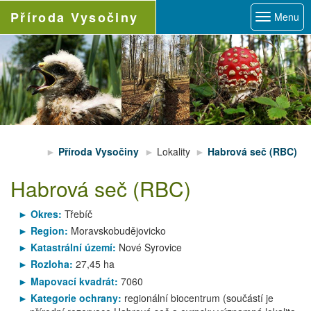
Příroda
Vysočiny
Menu
Příroda Vysočiny
Lokality
Habrová seč (RBC)
Habrová seč (RBC)
Okres:
Třebíč
Region:
Moravskobudějovicko
Katastrální území:
Nové Syrovice
Rozloha:
27,45 ha
Mapovací kvadrát:
7060
Kategorie ochrany:
regionální biocentrum (součástí je