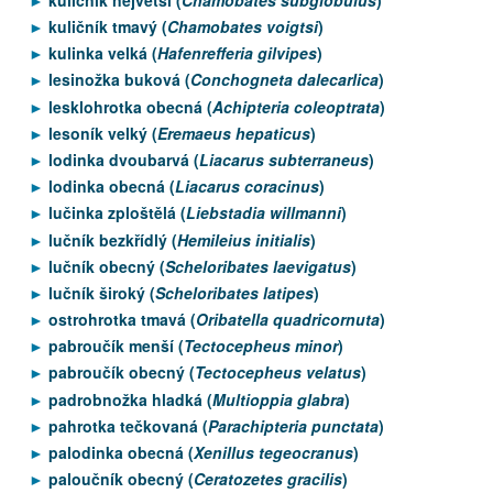
kuličník tmavý (
Chamobates voigtsi
)
kulinka velká (
Hafenrefferia gilvipes
)
lesinožka buková (
Conchogneta dalecarlica
)
lesklohrotka obecná (
Achipteria coleoptrata
)
lesoník velký (
Eremaeus hepaticus
)
lodinka dvoubarvá (
Liacarus subterraneus
)
lodinka obecná (
Liacarus coracinus
)
lučinka zploštělá (
Liebstadia willmanni
)
lučník bezkřídlý (
Hemileius initialis
)
lučník obecný (
Scheloribates laevigatus
)
lučník široký (
Scheloribates latipes
)
ostrohrotka tmavá (
Oribatella quadricornuta
)
pabroučík menší (
Tectocepheus minor
)
pabroučík obecný (
Tectocepheus velatus
)
padrobnožka hladká (
Multioppia glabra
)
pahrotka tečkovaná (
Parachipteria punctata
)
palodinka obecná (
Xenillus tegeocranus
)
paloučník obecný (
Ceratozetes gracilis
)