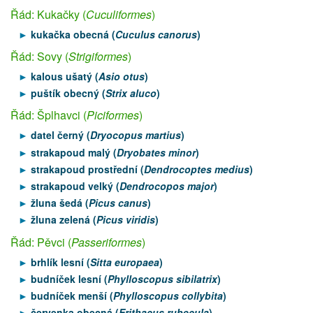
Řád: Kukačky (
Cuculiformes
)
kukačka obecná (
Cuculus canorus
)
Řád: Sovy (
Strigiformes
)
kalous ušatý (
Asio otus
)
puštík obecný (
Strix aluco
)
Řád: Šplhavci (
Piciformes
)
datel černý (
Dryocopus martius
)
strakapoud malý (
Dryobates minor
)
strakapoud prostřední (
Dendrocoptes medius
)
strakapoud velký (
Dendrocopos major
)
žluna šedá (
Picus canus
)
žluna zelená (
Picus viridis
)
Řád: Pěvci (
Passeriformes
)
brhlík lesní (
Sitta europaea
)
budníček lesní (
Phylloscopus sibilatrix
)
budníček menší (
Phylloscopus collybita
)
červenka obecná (
Erithacus rubecula
)