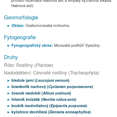
přírodní rezervace Habrová seč a evrpsky významná lokalita
Habrová seč)
Geomorfologie
Oblast:
Českomoravská vrchovina
Fytogeografie
Fytogeografický okres:
Moravské podhůří Vysočiny
Druhy
Říše: Rostliny (
)
Plantae
Nadoddělení: Cévnaté rostliny (
)
Tracheophyta
bledule jarní (
Leucojum vernum
)
brambořík nachový (
Cyclamen purpurascens
)
česnek medvědí (
Allium ursinum
)
hlístník hnízdák (
Neottia nidus-avis
)
kruštík modrofialový (
Epipactis purpurata
)
kyčelnice devítilistá (
Dentaria enneaphyllos
)