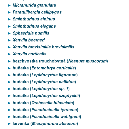
Micranurida granulata
Paratullbergia callipygos
Sminthurinus alpinus
Sminthurinus elegans
Sphaeridia pumilis
Xenylla boerneri
Xenylla brevisimilis brevisimilis
Xenylla corticalis
bezchvostka trouchobytná (
Neanura muscorum
)
huňatka (
Entomobrya corticalis
)
huňatka (
Lepidocyrtus lignorum
)
huňatka (
Lepidocyrtus pallidus
)
huňatka (
Lepidocyrtus sp. 1
)
huňatka (
Lepidocyrtus szeptyckii
)
huňatka (
Orchesella bifasciata
)
huňatka (
Pseudosinella tyrrhena
)
huňatka (
Pseudosinella wahlgreni
)
larvěnka (
Micraphorura absoloni
)