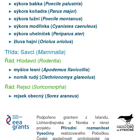
sýkora babka (
Poecile palustris
)
sýkora koňadra (
Parus major
)
sýkora lužní (
Poecile montanus
)
sýkora modřinka (
Cyanistes caeruleus
)
sýkora uhelníček (
Periparus ater
)
žluva hajní (
Oriolus oriolus
)
Třída: Savci (
)
Mammalia
Řád: Hlodavci (
Rodentia
)
myšice lesní (
Apodemus flavicollis
)
norník rudý (
Clethrionomys glareolus
)
Řád: Rejsci (
Soricomorpha
)
rejsek obecný (
Sorex araneus
)
Podpořeno grantem z Islandu,
Lichtenštejnska a Norska v rámci
projektu
Přírodní rozmanitost
Vysočiny
realizovaného Pobočkou
České společnosti ornitologické na