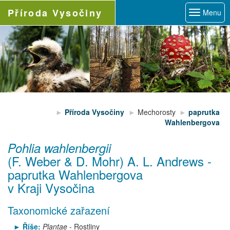
Příroda
Vysočiny
Menu
Příroda Vysočiny
Mechorosty
paprutka
Wahlenbergova
Pohlia wahlenbergii
(F. Weber & D. Mohr) A. L. Andrews
-
paprutka Wahlenbergova
v Kraji Vysočina
Taxonomické zařazení
Říše:
Plantae
- Rostliny