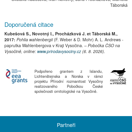
Táborská
Doporučená citace
Kubešová S., Novotný I., Procházková J. et Táborská M.,
2017:
Pohlia wahlenbergii
(F. Weber & D. Mohr) A. L. Andrews
-
paprutka Wahlenbergova
v Kraji Vysočina.
– Pobočka ČSO na
Vysočině, online:
www.prirodavysociny.cz
(6. 8. 2026).
Podpořeno grantem z Islandu,
Lichtenštejnska a Norska v rámci
projektu Přírodní rozmanitost Vysočiny
realizovaného Pobočkou České
společnosti ornitologické na Vysočině.
Partneři