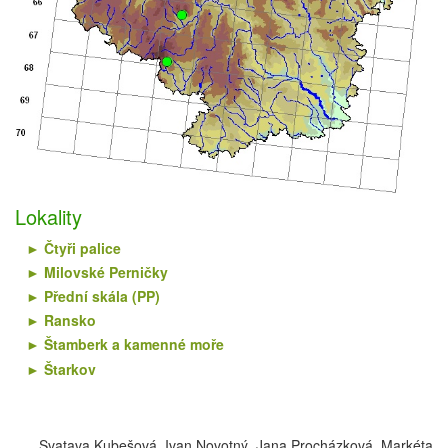
Lokality
Čtyři palice
Milovské Perničky
Přední skála (PP)
Ransko
Štamberk a kamenné moře
Štarkov
Svatava Kubešová, Ivan Novotný, Jana Procházková, Markéta