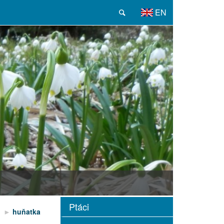
EN
Ptáci
i
huňatka