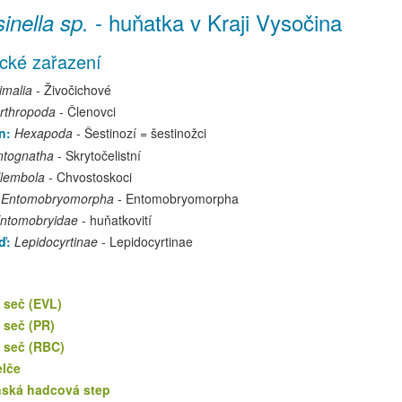
-
huňatka
v Kraji Vysočina
inella sp.
cké zařazení
imalia
- Živočichové
rthropoda
- Členovci
n:
Hexapoda
- Šestinozí = šestinožci
ntognatha
- Skrytočelistní
lembola
- Chvostoskoci
:
Entomobryomorpha
- Entomobryomorpha
ntomobryidae
- huňatkovití
ď:
Lepidocyrtinae
- Lepidocyrtinae
 seč (EVL)
 seč (PR)
 seč (RBC)
elče
ská hadcová step