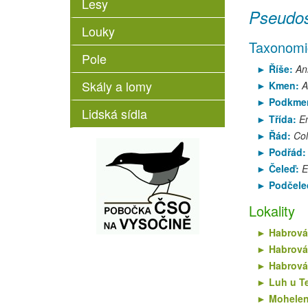
Lesy
Pseudos
Louky
Taxonomi
Pole
Říše:
An
Skály a lomy
Kmen:
A
Podkme
Lidská sídla
Třída:
E
Řád:
Col
Podřád
Čeleď:
E
Podčele
Lokality
Habrová
Habrová
Habrová
Luh u T
Mohelen