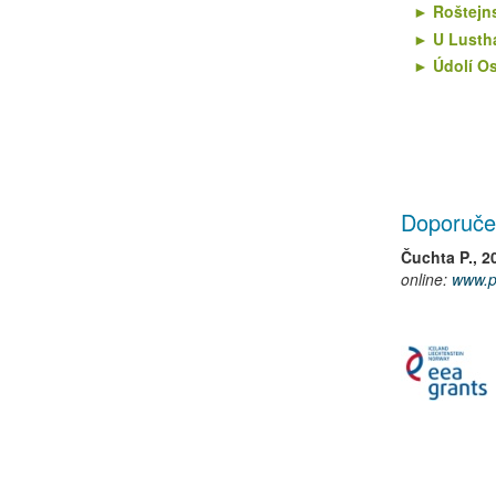
Roštejn
U Lusth
Údolí Os
Doporuče
Čuchta P., 2
online:
www.p