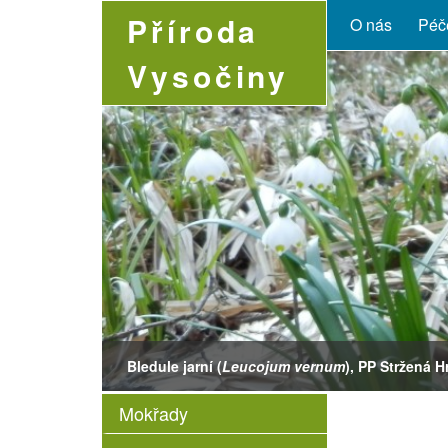
Příroda
O nás
Péče
Vysočiny
Bledule jarní (
Buteo buteo
Leucojum vernum
Coenonympha glycerion
Dactylorhiza majalis
Drosera rotundifolia
), PP Stržená H
Mokřady