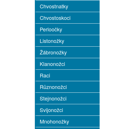
Chvostnatky
Chvostoskoci
Perloočky
Listonožky
Žábronožky
Klanonožci
Raci
Různonožci
Stejnonožci
Svijonožci
Mnohonožky