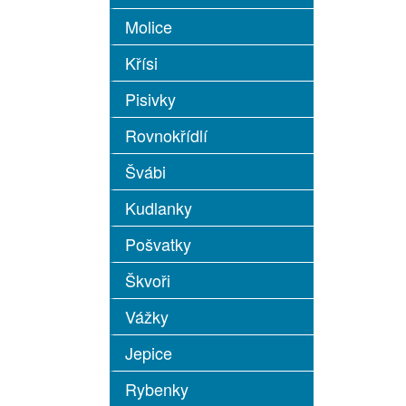
Molice
Křísi
Pisivky
Rovnokřídlí
Švábi
Kudlanky
Pošvatky
Škvoři
Vážky
Jepice
Rybenky