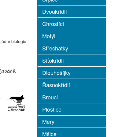
Dvoukřídlí
Chrostíci
Motýli
půdní biologie
Střechatky
Síťokřídlí
ysočině,
Dlouhošíjky
Řasnokřídlí
Brouci
u
i
Ploštice
,
Mery
Mšice