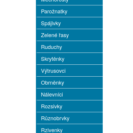
Parožnatky
Spájivky
Zelené řasy
Ruduchy
Skrytěnky
Výtrusovci
Obrněnky
Nálevníci
Rozsivky
Různobrvky
Rzivenky