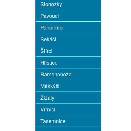
Stonožky
Pavouci
Pancířníci
Sekáči
Štírci
Hlístice
Ramenonožci
Měkkýši
Žížaly
Vířníci
Tasemnice