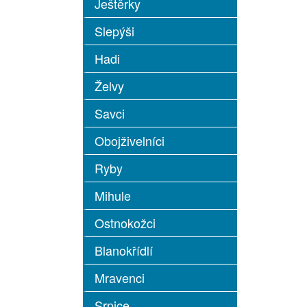
Ještěrky
Slepýši
Hadi
Želvy
Savci
Obojživelníci
Ryby
Mihule
Ostnokožci
Blanokřídlí
Mravenci
Srpice