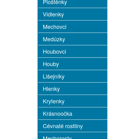
Ploštěnky
Vidlenky
Mechovci
Medúzky
Houbovci
Houby
Lišejníky
Hlenky
Krytenky
Krásnoočka
Cévnaté rostliny
Mechorosty