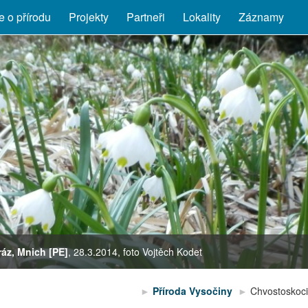
 o přírodu
Projekty
Partneři
Lokality
Záznamy
ráz, Mnich [PE]
, 28.3.2014, foto Vojtěch Kodet
Eriophorum angustifolium
Platanthera bifolia
Příroda Vysočiny
Chvostoskoc