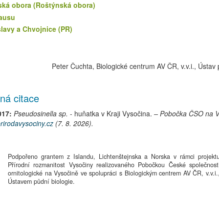
ská obora (Roštýnská obora)
ausu
lavy a Chvojnice (PR)
Peter Čuchta, Biologické centrum AV ČR, v.v.i., Ústav 
ná citace
017:
Pseudosinella sp.
-
huňatka
v Kraji Vysočina.
– Pobočka ČSO na V
rirodavysociny.cz
(7. 8. 2026).
Podpořeno grantem z Islandu, Lichtenštejnska a Norska v rámci projekt
Přírodní rozmanitost Vysočiny realizovaného Pobočkou České společnost
ornitologické na Vysočině ve spolupráci s Biologickým centrem AV ČR, v.v.i.
Ústavem půdní biologie.