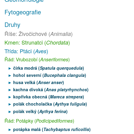
Fytogeografie
Druhy
Říše: Živočichové (
)
Animalia
Kmen: Strunatci (
)
Chordata
Třída: Ptáci (
)
Aves
Řád: Vrubozobí (
Anseriformes
)
čírka modrá (
Spatula querquedula
)
hohol severní (
Bucephala clangula
)
husa velká (
Anser anser
)
kachna divoká (
Anas platyrhynchos
)
kopřivka obecná (
Mareca strepera
)
polák chocholačka (
Aythya fuligula
)
polák velký (
Aythya ferina
)
Řád: Potápky (
Podicipediformes
)
potápka malá (
Tachybaptus ruficollis
)