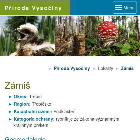
Příroda
Vysočiny
Menu
Příroda Vysočiny
Lokality
Zámiš
Zámiš
Okres:
Třebíč
Region:
Třebíčsko
Katastrální území:
Podklášteří
Kategorie ochrany:
rybník je ze zákona významným
krajinným prvkem
Geomorfologie