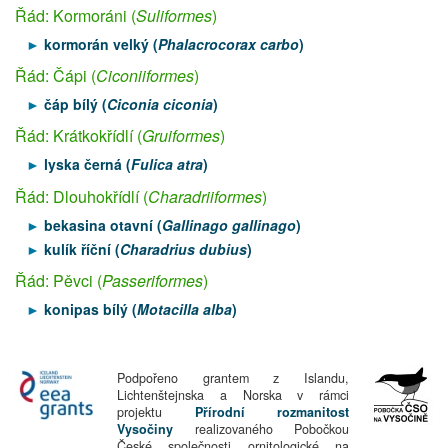
Řád: Kormoráni (
Suliformes
)
kormorán velký (
Phalacrocorax carbo
)
Řád: Čápi (
Ciconiiformes
)
čáp bílý (
Ciconia ciconia
)
Řád: Krátkokřídlí (
Gruiformes
)
lyska černá (
Fulica atra
)
Řád: Dlouhokřídlí (
Charadriiformes
)
bekasina otavní (
Gallinago gallinago
)
kulík říční (
Charadrius dubius
)
Řád: Pěvci (
Passeriformes
)
konipas bílý (
Motacilla alba
)
Podpořeno grantem z Islandu,
Lichtenštejnska a Norska v rámci
projektu
Přírodní rozmanitost
Vysočiny
realizovaného Pobočkou
České společnosti ornitologické na