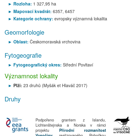
Rozloha:
1 327,95 ha
Mapovací kvadrát:
6357, 6457
Kategorie ochrany:
evropsky významná lokalita
Geomorfologie
Oblast:
Českomoravská vrchovina
Fytogeografie
Fytogeografický okres:
Střední Povltaví
Významnost lokality
Plži:
23 druhů (Myšák et Hlaváč 2017)
Druhy
Podpořeno grantem z Islandu,
Lichtenštejnska a Norska v rámci
projektu
Přírodní rozmanitost
Vysočiny
realizovaného Pobočkou