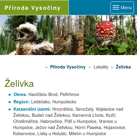
Příroda
Vysočiny
Menu
Příroda Vysočiny
Lokality
Želivka
Želivka
Okres:
Havlíčkův Brod, Pelhřimov
Region:
Ledečsko, Humpolecko
Katastrální území:
Hroznětice, Senožaty, Vojslavice nad
Želivkou, Budeč nad Želivkou, Kamenná Lhota, Kožlí,
Chotěměřice, Habrovčice, Píšť u Humpolce, Vranice u
Humpolce, Ježov nad Želivkou, Horní Paseka, Hojanovice,
Koberovice, Lísky u Holušic, Miletín u Humpolce