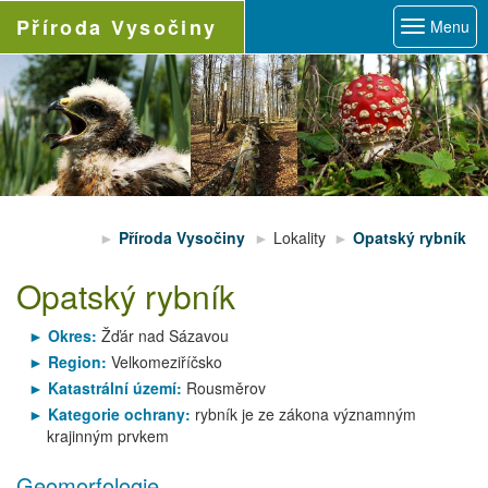
Příroda
Vysočiny
Menu
Příroda Vysočiny
Lokality
Opatský rybník
Opatský rybník
Okres:
Žďár nad Sázavou
Region:
Velkomeziříčsko
Katastrální území:
Rousměrov
Kategorie ochrany:
rybník je ze zákona významným
krajinným prvkem
Geomorfologie