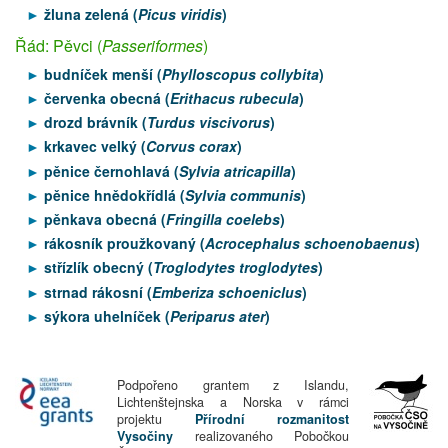
žluna zelená (
Picus viridis
)
Řád: Pěvci (
Passeriformes
)
budníček menší (
Phylloscopus collybita
)
červenka obecná (
Erithacus rubecula
)
drozd brávník (
Turdus viscivorus
)
krkavec velký (
Corvus corax
)
pěnice černohlavá (
Sylvia atricapilla
)
pěnice hnědokřídlá (
Sylvia communis
)
pěnkava obecná (
Fringilla coelebs
)
rákosník proužkovaný (
Acrocephalus schoenobaenus
)
střízlík obecný (
Troglodytes troglodytes
)
strnad rákosní (
Emberiza schoeniclus
)
sýkora uhelníček (
Periparus ater
)
Podpořeno grantem z Islandu,
Lichtenštejnska a Norska v rámci
projektu
Přírodní rozmanitost
Vysočiny
realizovaného Pobočkou