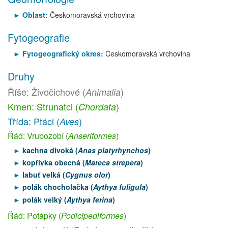
Oblast:
Českomoravská vrchovina
Fytogeografie
Fytogeografický okres:
Českomoravská vrchovina
Druhy
Říše: Živočichové (
)
Animalia
Kmen: Strunatci (
)
Chordata
Třída: Ptáci (
)
Aves
Řád: Vrubozobí (
Anseriformes
)
kachna divoká (
Anas platyrhynchos
)
kopřivka obecná (
Mareca strepera
)
labuť velká (
Cygnus olor
)
polák chocholačka (
Aythya fuligula
)
polák velký (
Aythya ferina
)
Řád: Potápky (
Podicipediformes
)