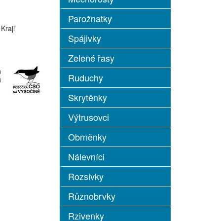
Parožnatky
Kraji
Spájivky
Zelené řasy
u
Ruduchy
i
Skrytěnky
Výtrusovci
Obrněnky
Nálevníci
Rozsivky
Různobrvky
Rzivenky