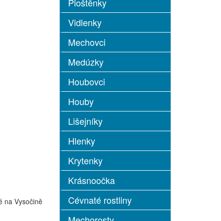
Ploštěnky
Vidlenky
Mechovci
Medúzky
Houbovci
Houby
Lišejníky
Hlenky
Krytenky
Krásnoočka
Cévnaté rostliny
ké na Vysočině
Mechorosty