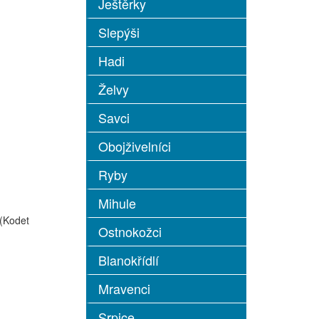
Ještěrky
Slepýši
Hadi
Želvy
Savci
Obojživelníci
Ryby
Mihule
(Kodet
Ostnokožci
Blanokřídlí
Mravenci
Srpice