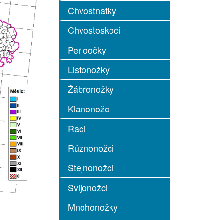
Chvostnatky
Chvostoskoci
Perloočky
Listonožky
Žábronožky
Klanonožci
Raci
Různonožci
Stejnonožci
Svijonožci
Mnohonožky