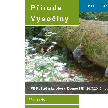
Příroda
O nás
Péče
Vysočiny
PR Roštejnská obora, Doupě [JI]
Leucojum vernum
Succisa pratensis
Lysimachia thyrsiflora
Boloria selene
, 28.5.2015, fo
Mokřady