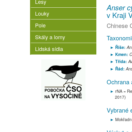
Lesy
Anser c
Louky
v Kraji 
Pole
Chinese 
Skály a lomy
Taxonomi
Říše:
An
Lidská sídla
Kmen:
C
Třída:
A
Řád:
Ans
Ochrana 
rNA = Re
2017)
Vybrané e
Mokřadní