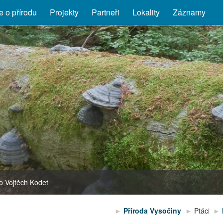
 o přírodu
Projekty
Partneři
Lokality
Záznamy
to Vojtěch Kodet
Dactylorhiza majalis
Příroda Vysočiny
Ptáci