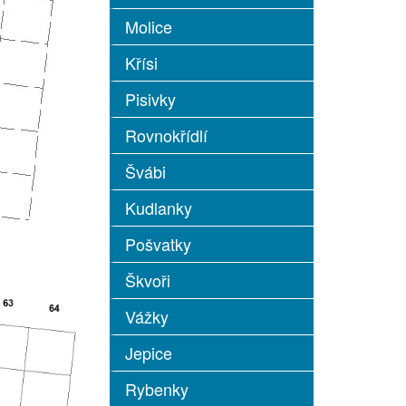
Molice
Křísi
Pisivky
Rovnokřídlí
Švábi
Kudlanky
Pošvatky
Škvoři
Vážky
Jepice
Rybenky