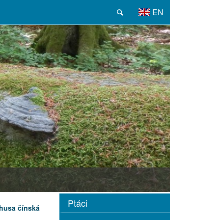
EN
Ptáci
husa čínská