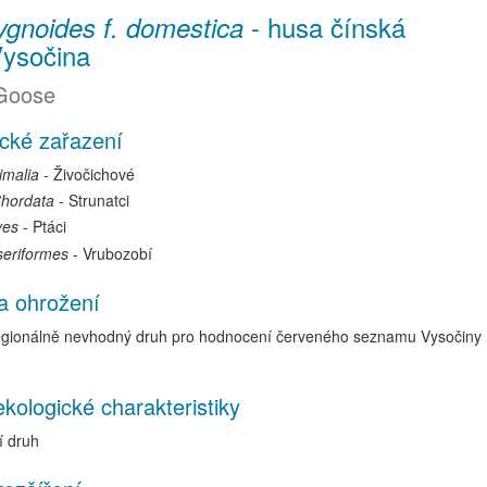
-
husa čínská
ygnoides f. domestica
Vysočina
Goose
cké zařazení
imalia
- Živočichové
hordata
- Strunatci
ves
- Ptáci
eriformes
- Vrubozobí
a ohrožení
gionálně nevhodný druh pro hodnocení červeného seznamu Vysočiny 
kologické charakteristiky
 druh