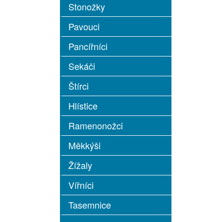
Stonožky
Pavouci
Pancířníci
Sekáči
Štírci
Hlístice
Ramenonožci
Měkkýši
Žížaly
Vířníci
Tasemnice