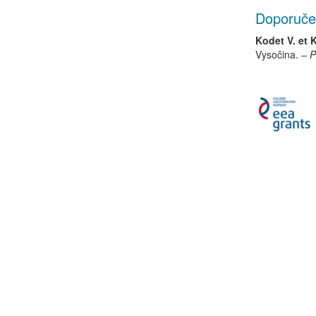
Doporuče
Kodet V. et 
Vysočina.
– P