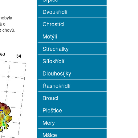
Dvoukřídlí
nebyla
Chrostíci
á o
z chovů.
Motýli
Střechatky
Síťokřídlí
Dlouhošíjky
Řasnokřídlí
Brouci
Ploštice
Mery
Mšice