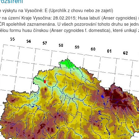
rozšíření
e výskytu na Vysočině: E (Uprchlík z chovu nebo ze zajetí)
na území Kraje Vysočina: 28.02.2015; Husa labutí (Anser cygnoides) 
ČR spolehlivě zaznamenána. U všech pozorování tohoto druhu se jedn
lou formu husu čínskou (Anser cygnoides f. domestica), které unikají 