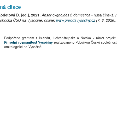
ná citace
Kodetová D. [ed.], 2021:
Anser cygnoides f. domestica
-
husa čínská
v 
obočka ČSO na Vysočině, online:
www.prirodavysociny.cz
(7. 8. 2026).
Podpořeno grantem z Islandu, Lichtenštejnska a Norska v rámci projekt
Přírodní rozmanitost Vysočiny
realizovaného Pobočkou České společnost
ornitologické na Vysočině.