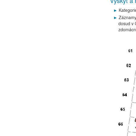
Výskyt a 
Kategori
Záznamy 
dosud v 
zdomácně