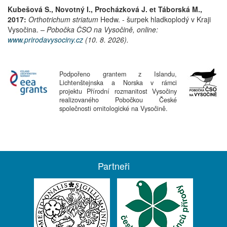
Kubešová S., Novotný I., Procházková J. et Táborská M.,
2017:
Orthotrichum striatum
Hedw.
-
šurpek hladkoplodý
v Kraji
Vysočina.
– Pobočka ČSO na Vysočině, online:
www.prirodavysociny.cz
(10. 8. 2026).
Podpořeno grantem z Islandu,
Lichtenštejnska a Norska v rámci
projektu Přírodní rozmanitost Vysočiny
realizovaného Pobočkou České
společnosti ornitologické na Vysočině.
Partneři