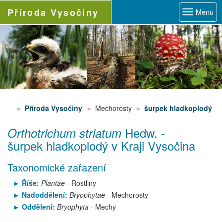
Příroda
Vysočiny
Menu
Příroda Vysočiny
Mechorosty
šurpek hladkoplodý
Hedw.
-
Orthotrichum striatum
šurpek hladkoplodý
v Kraji Vysočina
Taxonomické zařazení
Říše:
Plantae
- Rostliny
Nadoddělení:
Bryophytae
- Mechorosty
Oddělení:
Bryophyta
- Mechy