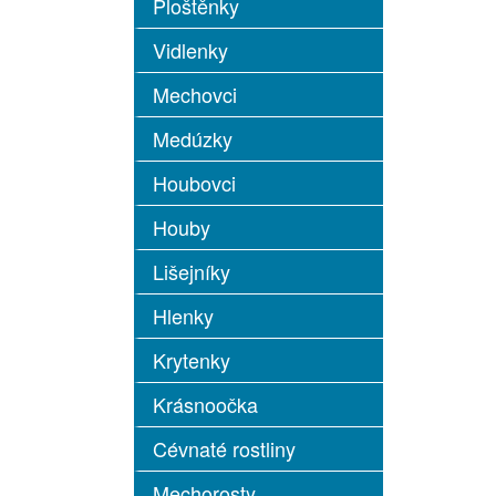
Ploštěnky
Vidlenky
Mechovci
Medúzky
Houbovci
Houby
Lišejníky
Hlenky
Krytenky
Krásnoočka
Cévnaté rostliny
Mechorosty