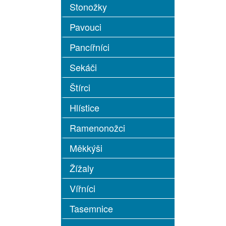
Stonožky
Pavouci
Pancířníci
Sekáči
Štírci
Hlístice
Ramenonožci
Měkkýši
Žížaly
Vířníci
Tasemnice