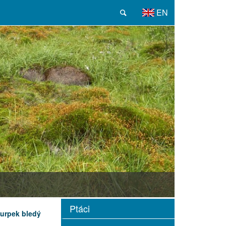
EN
Ptáci
urpek bledý