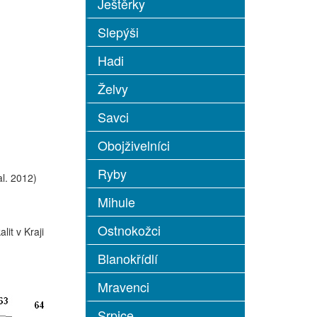
Ještěrky
Slepýši
Hadi
Želvy
Savci
Obojživelníci
Ryby
l. 2012)
Mihule
Ostnokožci
it v Kraji
Blanokřídlí
Mravenci
Srpice