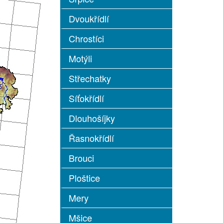
Dvoukřídlí
Chrostíci
Motýli
Střechatky
Síťokřídlí
Dlouhošíjky
Řasnokřídlí
Brouci
Ploštice
Mery
Mšice