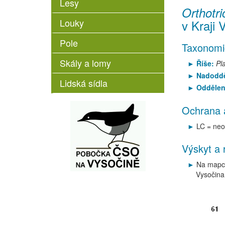
Lesy
Orthotr
Louky
v Kraji 
Pole
Taxonomi
Skály a lomy
Říše:
Pl
Nadoddě
Lidská sídla
Oddělen
Ochrana 
LC = neo
Výskyt a 
Na mapce
Vysočina