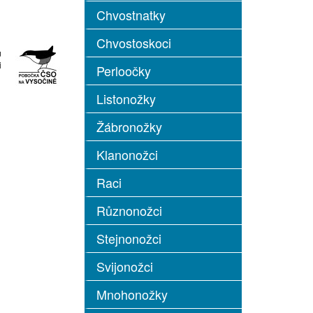
Chvostnatky
Chvostoskoci
u
i
Perloočky
Listonožky
Žábronožky
Klanonožci
Raci
Různonožci
Stejnonožci
Svijonožci
Mnohonožky