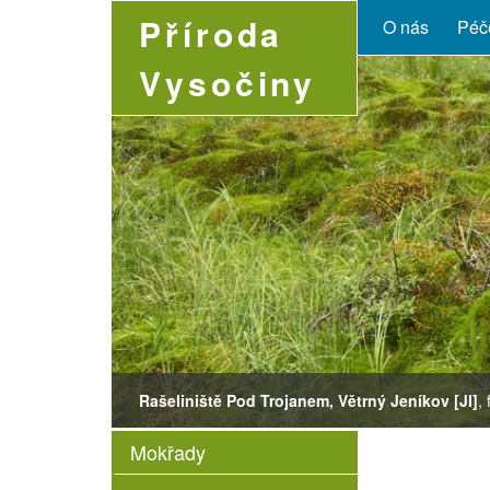
Příroda
O nás
Péče
Vysočiny
Rašeliniště Pod Trojanem, Větrný Jeníkov [JI]
Dactylorhiza majalis
,
Mokřady