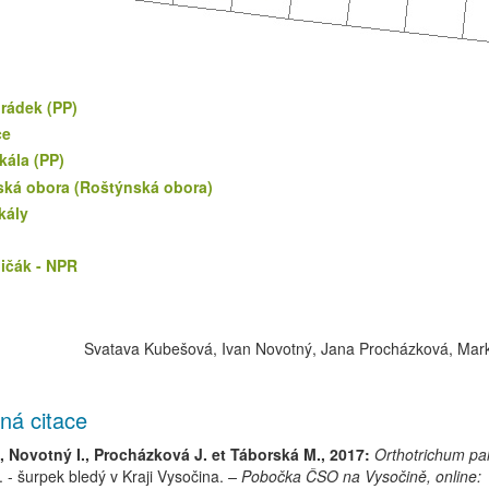
rádek (PP)
ce
kála (PP)
ská obora (Roštýnská obora)
kály
ičák - NPR
Svatava Kubešová, Ivan Novotný, Jana Procházková, Mar
ná citace
 Novotný I., Procházková J. et Táborská M., 2017:
Orthotrichum pa
.
-
šurpek bledý
v Kraji Vysočina.
– Pobočka ČSO na Vysočině, online: