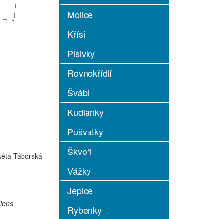
Molice
Křísi
Pisivky
Rovnokřídlí
Švábi
Kudlanky
Pošvatky
Škvoři
kéta Táborská
Vážky
Jepice
llens
Rybenky