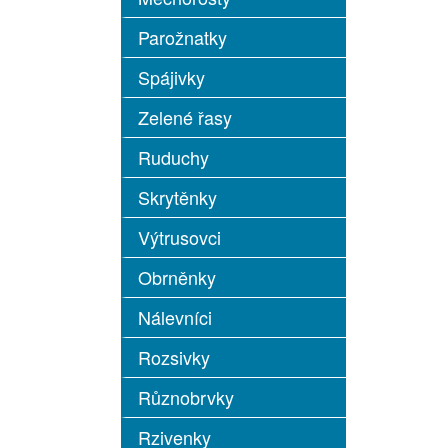
Parožnatky
Spájivky
Zelené řasy
Ruduchy
Skrytěnky
Výtrusovci
Obrněnky
Nálevníci
Rozsivky
Různobrvky
Rzivenky