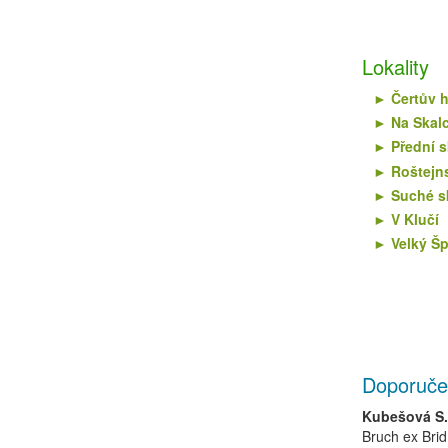
Lokality
Čertův h
Na Skal
Přední s
Roštejn
Suché s
V Klučí
Velký Šp
Doporuče
Kubešová S.,
Bruch ex Brid