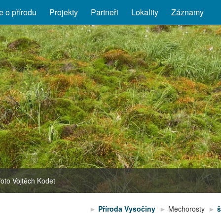
 o přírodu
Projekty
Partneři
Lokality
Záznamy
 foto Vojtěch Kodet
Eriophorum angustifolium
Příroda Vysočiny
Mechorosty
š