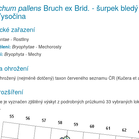
Bruch ex Brid.
-
šurpek bledý
ichum pallens
Vysočina
cké zařazení
antae
- Rostliny
lení:
Bryophytae
- Mechorosty
í:
Bryophyta
- Mechy
a ohrožení
hrožený (nejméně dotčený) taxon červeného seznamu ČR (Kučera et a
rozšíření
 je vyznačen zjištěný výskyt z podrobných průzkumů 33 vybraných lokal
.