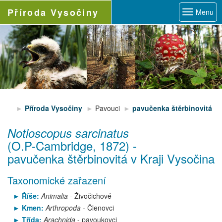
Příroda
Vysočiny
Menu
Příroda Vysočiny
Pavouci
pavučenka štěrbinovitá
Notioscopus sarcinatus
(O.P-Cambridge, 1872)
-
pavučenka štěrbinovitá
v Kraji Vysočina
Taxonomické zařazení
Říše:
Animalia
- Živočichové
Kmen:
Arthropoda
- Členovci
Třída:
Arachnida
- pavoukovci