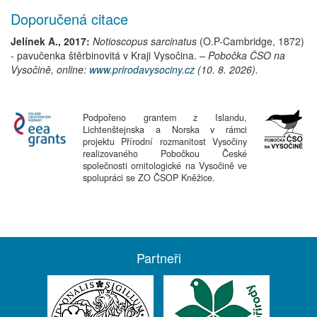
Doporučená citace
Jelínek A., 2017:
Notioscopus sarcinatus
(O.P-Cambridge, 1872)
-
pavučenka štěrbinovitá
v Kraji Vysočina.
– Pobočka ČSO na
Vysočině, online:
www.prirodavysociny.cz
(10. 8. 2026).
Podpořeno grantem z Islandu,
Lichtenštejnska a Norska v rámci
projektu Přírodní rozmanitost Vysočiny
realizovaného Pobočkou České
společnosti ornitologické na Vysočině ve
spolupráci se ZO ČSOP Kněžice.
Partneři