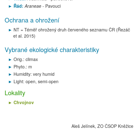
Řád:
Araneae
- Pavouci
Ochrana a ohrožení
NT = Téměř ohrožený druh červeného seznamu ČR (Řezáč
et al. 2015)
Vybrané ekologické charakteristiky
Orig.: climax
Phyto.: m
Humidity: very humid
Light: open, semi-open
Lokality
Chvojnov
Aleš Jelínek, ZO ČSOP Kněžice