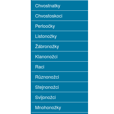
Chvostnatky
Chvostoskoci
Perloočky
Listonožky
Žábronožky
Klanonožci
Raci
Různonožci
Stejnonožci
Svijonožci
Mnohonožky