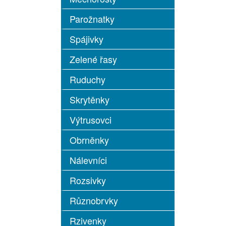
Parožnatky
Spájivky
Zelené řasy
Ruduchy
Skrytěnky
Výtrusovci
Obrněnky
Nálevníci
Rozsivky
Různobrvky
Rzivenky