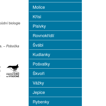
Molice
Křísi
půdní biologie
Pisivky
Rovnokřídlí
Švábi
na.
– Pobočka
Kudlanky
Pošvatky
u
i
Škvoři
,
Vážky
Jepice
Rybenky