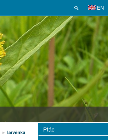
EN
Ptáci
i
larvěnka