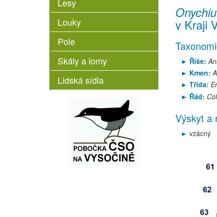
Lesy
Onychiu
Louky
v Kraji 
Pole
Taxonomi
Skály a lomy
Říše:
An
Kmen:
A
Lidská sídla
Třída:
E
Řád:
Col
Výskyt a 
vzácný