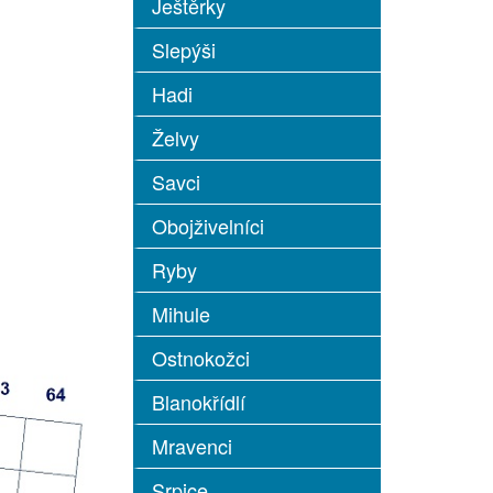
Ještěrky
Slepýši
Hadi
Želvy
Savci
Obojživelníci
Ryby
Mihule
Ostnokožci
Blanokřídlí
Mravenci
Srpice