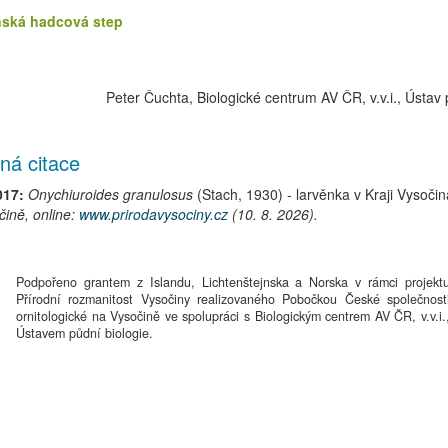
ská hadcová step
Peter Čuchta, Biologické centrum AV ČR, v.v.i., Ústav 
ná citace
017:
Onychiuroides granulosus
(Stach, 1930)
-
larvěnka
v Kraji Vysoči
ině, online:
www.prirodavysociny.cz
(10. 8. 2026).
Podpořeno grantem z Islandu, Lichtenštejnska a Norska v rámci projekt
Přírodní rozmanitost Vysočiny realizovaného Pobočkou České společnost
ornitologické na Vysočině ve spolupráci s Biologickým centrem AV ČR, v.v.i.
Ústavem půdní biologie.