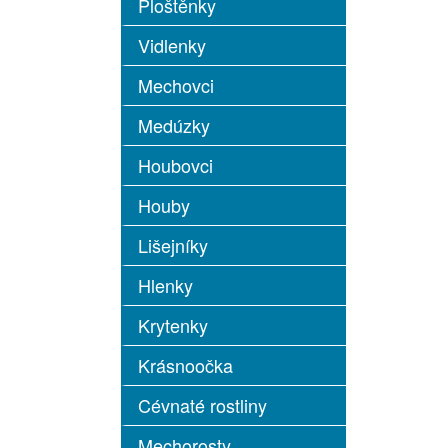
Ploštěnky
Vidlenky
Mechovci
Medúzky
Houbovci
Houby
Lišejníky
Hlenky
Krytenky
Krásnoočka
Cévnaté rostliny
Mechorosty