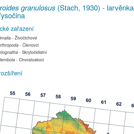
(Stach, 1930)
-
larvěnka
roides granulosus
Vysočina
cké zařazení
imalia
- Živočichové
rthropoda
- Členovci
ntognatha
- Skrytočelistní
lembola
- Chvostoskoci
rozšíření