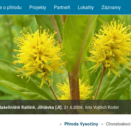
 o přírodu
Projekty
Partneři
Lokality
Záznamy
Rašeliniště Kaliště, Jihlávka [JI]
Eriophorum angustifolium
Platanthera bifolia
, 21.6.2006, foto Vojtěch Kodet
Příroda Vysočiny
Chvostoskoc