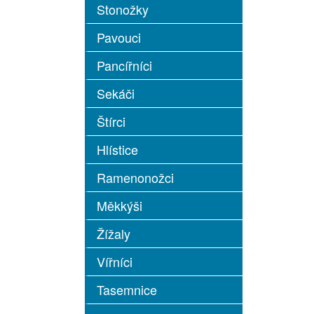
Stonožky
Pavouci
Pancířníci
Sekáči
Štírci
Hlístice
Ramenonožci
Měkkýši
Žížaly
Vířníci
Tasemnice