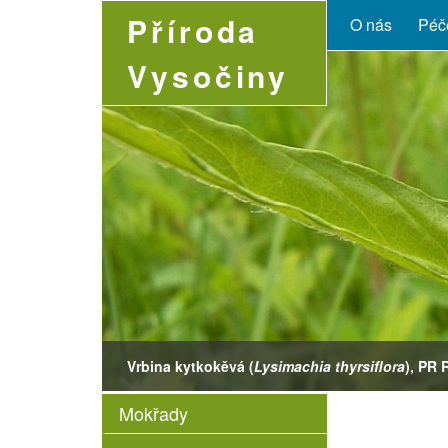
Příroda
O nás
Péče
Vysočiny
Vrbina kytkokěvá (
Leucojum vernum
Succisa pratensis
Coenonympha glycerion
Lysimachia thyrsiflora
Dactylorhiza majalis
), PR 
Mokřady