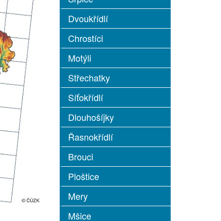
Dvoukřídlí
Chrostíci
Motýli
Střechatky
Síťokřídlí
Dlouhošíjky
Řasnokřídlí
Brouci
Ploštice
Mery
Mšice