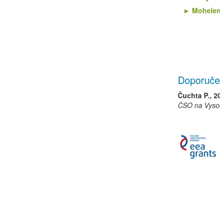
Mohelen
Doporuče
Čuchta P., 2
ČSO na Vysoč