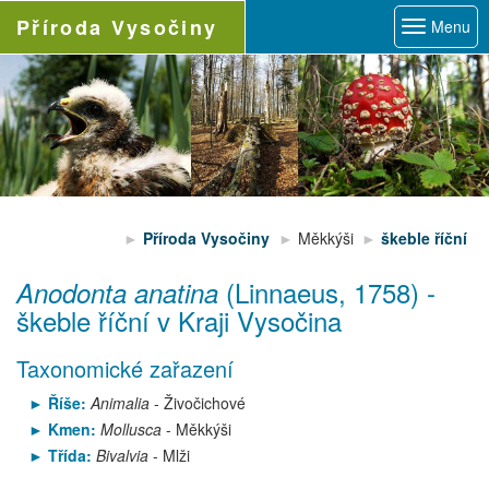
Příroda
Vysočiny
Menu
Příroda Vysočiny
Měkkýši
škeble říční
(Linnaeus, 1758)
-
Anodonta anatina
škeble říční
v Kraji Vysočina
Taxonomické zařazení
Říše:
Animalia
- Živočichové
Kmen:
Mollusca
- Měkkýši
Třída:
Bivalvia
- Mlži