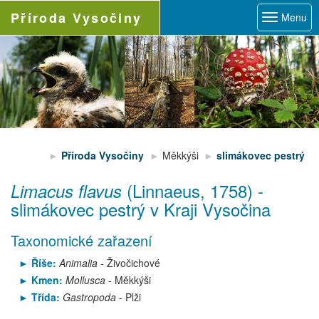
Příroda
Vysočiny
Menu
Příroda Vysočiny
Měkkýši
slimákovec pestrý
(Linnaeus, 1758)
-
Limacus flavus
slimákovec pestrý
v Kraji Vysočina
Taxonomické zařazení
Říše:
Animalia
- Živočichové
Kmen:
Mollusca
- Měkkýši
Třída:
Gastropoda
- Plži