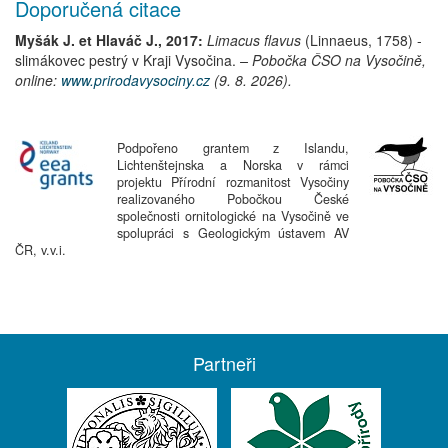
Doporučená citace
Myšák J. et Hlaváč J., 2017:
Limacus flavus
(Linnaeus, 1758)
-
slimákovec pestrý
v Kraji Vysočina.
– Pobočka ČSO na Vysočině,
online:
www.prirodavysociny.cz
(9. 8. 2026).
Podpořeno grantem z Islandu,
Lichtenštejnska a Norska v rámci
projektu Přírodní rozmanitost Vysočiny
realizovaného Pobočkou České
společnosti ornitologické na Vysočině ve
spolupráci s Geologickým ústavem AV
ČR, v.v.i.
Partneři