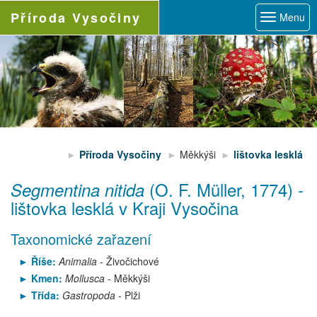
Příroda
Vysočiny
Menu
Příroda Vysočiny
Měkkýši
lištovka lesklá
(O. F. Müller, 1774)
-
Segmentina nitida
lištovka lesklá
v Kraji Vysočina
Taxonomické zařazení
Říše:
Animalia
- Živočichové
Kmen:
Mollusca
- Měkkýši
Třída:
Gastropoda
- Plži