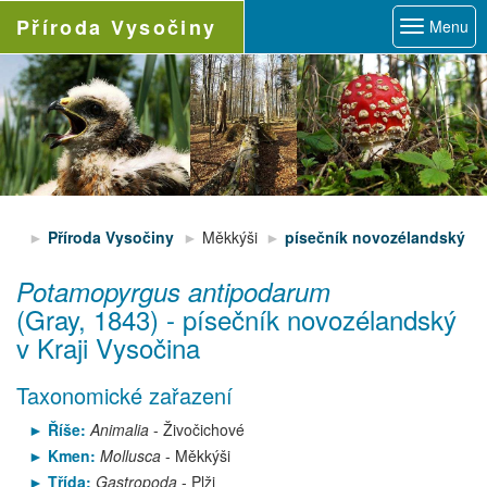
Příroda
Vysočiny
Menu
Příroda Vysočiny
Měkkýši
písečník novozélandský
Potamopyrgus antipodarum
(Gray, 1843)
-
písečník novozélandský
v Kraji Vysočina
Taxonomické zařazení
Říše:
Animalia
- Živočichové
Kmen:
Mollusca
- Měkkýši
Třída:
Gastropoda
- Plži