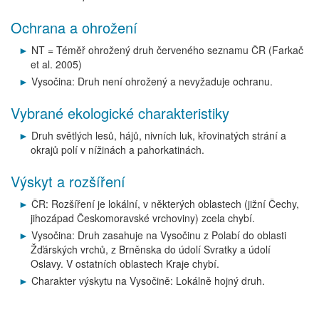
Ochrana a ohrožení
NT = Téměř ohrožený druh červeného seznamu ČR (Farkač
et al. 2005)
Vysočina: Druh není ohrožený a nevyžaduje ochranu.
Vybrané ekologické charakteristiky
Druh světlých lesů, hájů, nivních luk, křovinatých strání a
okrajů polí v nížinách a pahorkatinách.
Výskyt a rozšíření
ČR: Rozšíření je lokální, v některých oblastech (jižní Čechy,
jihozápad Českomoravské vrchoviny) zcela chybí.
Vysočina: Druh zasahuje na Vysočinu z Polabí do oblasti
Žďárských vrchů, z Brněnska do údolí Svratky a údolí
Oslavy. V ostatních oblastech Kraje chybí.
Charakter výskytu na Vysočině: Lokálně hojný druh.