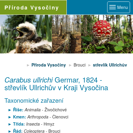
Příroda
Vysočiny
Menu
Příroda Vysočiny
Brouci
střevlík Ullrichův
Germar, 1824
-
Carabus ullrichi
střevlík Ullrichův
v Kraji Vysočina
Taxonomické zařazení
Říše:
Animalia
- Živočichové
Kmen:
Arthropoda
- Členovci
Třída:
Insecta
- Hmyz
Řád:
Coleoptera
- Brouci