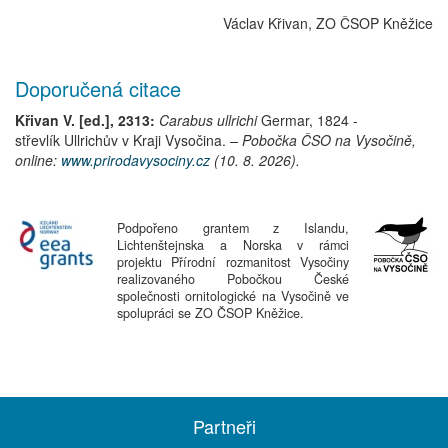
Václav Křivan, ZO ČSOP Kněžice
Doporučená citace
Křivan V. [ed.], 2313:
Carabus ullrichi
Germar, 1824
-
střevlík Ullrichův
v Kraji Vysočina.
– Pobočka ČSO na Vysočině,
online:
www.prirodavysociny.cz
(10. 8. 2026).
Podpořeno grantem z Islandu,
Lichtenštejnska a Norska v rámci
projektu Přírodní rozmanitost Vysočiny
realizovaného Pobočkou České
společnosti ornitologické na Vysočině ve
spolupráci se ZO ČSOP Kněžice.
Partneři