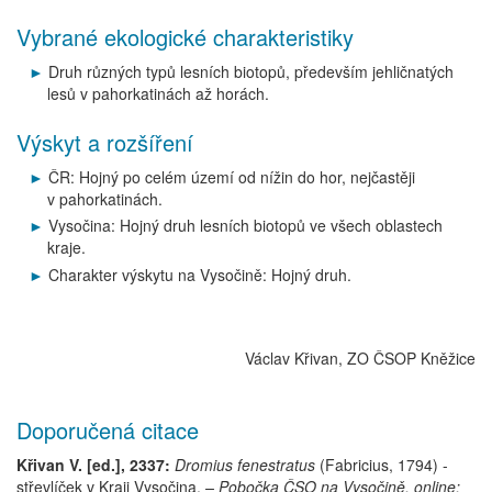
Vybrané ekologické charakteristiky
Druh různých typů lesních biotopů, především jehličnatých
lesů v pahorkatinách až horách.
Výskyt a rozšíření
ČR: Hojný po celém území od nížin do hor, nejčastěji
v pahorkatinách.
Vysočina: Hojný druh lesních biotopů ve všech oblastech
kraje.
Charakter výskytu na Vysočině: Hojný druh.
Václav Křivan, ZO ČSOP Kněžice
Doporučená citace
Křivan V. [ed.], 2337:
Dromius fenestratus
(Fabricius, 1794)
-
střevlíček
v Kraji Vysočina.
– Pobočka ČSO na Vysočině, online: