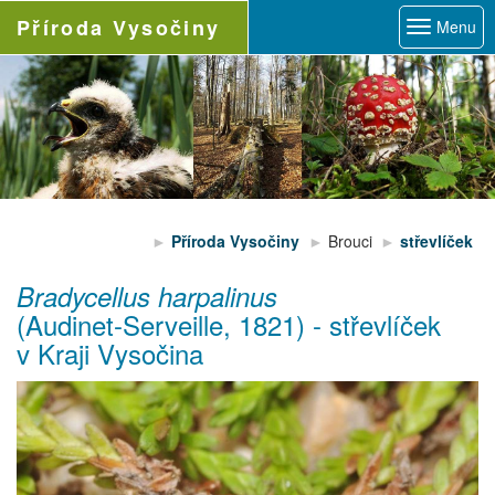
Příroda
Vysočiny
Menu
Příroda Vysočiny
Brouci
střevlíček
Bradycellus harpalinus
(Audinet-Serveille, 1821)
-
střevlíček
v Kraji Vysočina