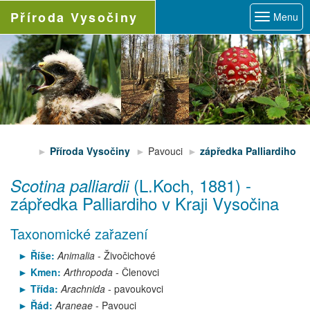
Příroda
Vysočiny
Menu
Příroda Vysočiny
Pavouci
zápředka Palliardiho
(L.Koch, 1881)
-
Scotina palliardii
zápředka Palliardiho
v Kraji Vysočina
Taxonomické zařazení
Říše:
Animalia
- Živočichové
Kmen:
Arthropoda
- Členovci
Třída:
Arachnida
- pavoukovci
Řád:
Araneae
- Pavouci