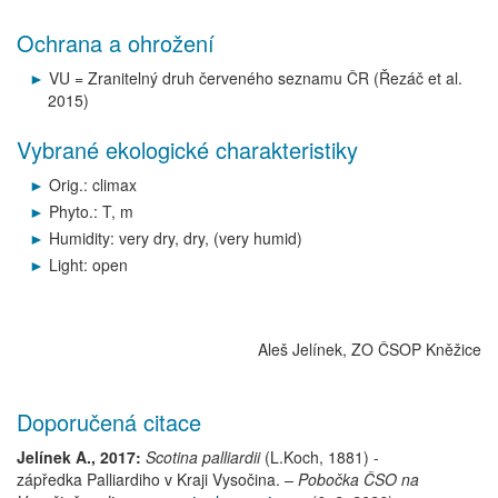
Ochrana a ohrožení
VU = Zranitelný druh červeného seznamu ČR (Řezáč et al.
2015)
Vybrané ekologické charakteristiky
Orig.: climax
Phyto.: T, m
Humidity: very dry, dry, (very humid)
Light: open
Aleš Jelínek, ZO ČSOP Kněžice
Doporučená citace
Jelínek A., 2017:
Scotina palliardii
(L.Koch, 1881)
-
zápředka Palliardiho
v Kraji Vysočina.
– Pobočka ČSO na