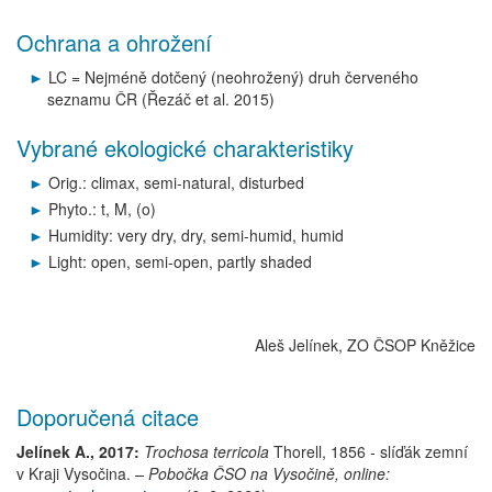
Ochrana a ohrožení
LC = Nejméně dotčený (neohrožený) druh červeného
seznamu ČR (Řezáč et al. 2015)
Vybrané ekologické charakteristiky
Orig.: climax, semi-natural, disturbed
Phyto.: t, M, (o)
Humidity: very dry, dry, semi-humid, humid
Light: open, semi-open, partly shaded
Aleš Jelínek, ZO ČSOP Kněžice
Doporučená citace
Jelínek A., 2017:
Trochosa terricola
Thorell, 1856
-
slíďák zemní
v Kraji Vysočina.
– Pobočka ČSO na Vysočině, online: