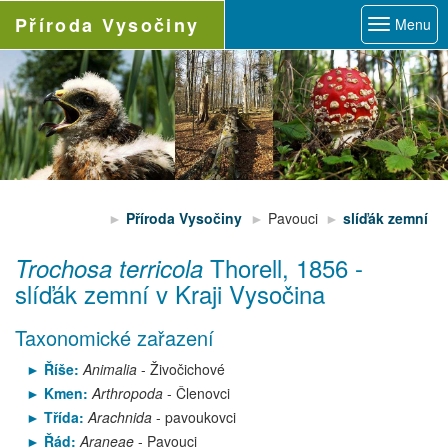
Příroda
Vysočiny
Menu
Příroda Vysočiny
Pavouci
slíďák zemní
Thorell, 1856
-
Trochosa terricola
slíďák zemní
v Kraji Vysočina
Taxonomické zařazení
Říše:
Animalia
- Živočichové
Kmen:
Arthropoda
- Členovci
Třída:
Arachnida
- pavoukovci
Řád:
Araneae
- Pavouci