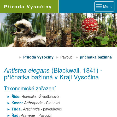
Příroda
Vysočiny
Menu
Příroda Vysočiny
Pavouci
příčnatka bažinná
(Blackwall, 1841)
-
Antistea elegans
příčnatka bažinná
v Kraji Vysočina
Taxonomické zařazení
Říše:
Animalia
- Živočichové
Kmen:
Arthropoda
- Členovci
Třída:
Arachnida
- pavoukovci
Řád:
Araneae
- Pavouci