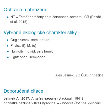
Ochrana a ohrožení
NT = Téměř ohrožený druh červeného seznamu ČR (Řezáč
et al. 2015)
Vybrané ekologické charakteristiky
Orig.: climax, semi-natural
Phyto.: (t), M, (o)
Humidity: humid, very humid
Light: open, semi-open
Aleš Jelínek, ZO ČSOP Kněžice
Doporučená citace
Jelínek A., 2017:
Antistea elegans
(Blackwall, 1841)
-
příčnatka bažinná
v Kraji Vysočina.
– Pobočka ČSO na Vysočině,