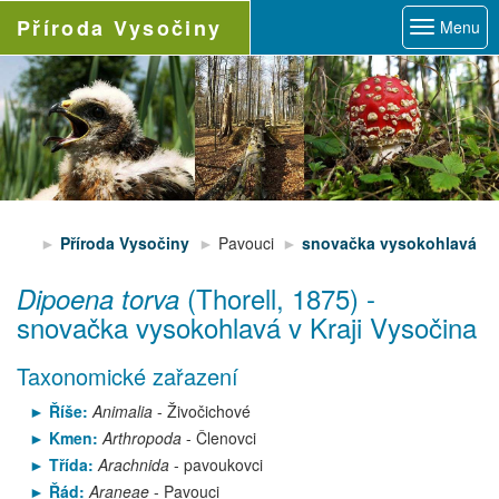
Příroda
Vysočiny
Menu
Příroda Vysočiny
Pavouci
snovačka vysokohlavá
(Thorell, 1875)
-
Dipoena torva
snovačka vysokohlavá
v Kraji Vysočina
Taxonomické zařazení
Říše:
Animalia
- Živočichové
Kmen:
Arthropoda
- Členovci
Třída:
Arachnida
- pavoukovci
Řád:
Araneae
- Pavouci