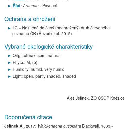
Řád:
Araneae
- Pavouci
Ochrana a ohrožení
LC = Nejméně dotčený (neohrožený) druh červeného
seznamu ČR (Řezáč et al. 2015)
Vybrané ekologické charakteristiky
Orig.: climax, semi-natural
Phyto.: M, (o)
Humidity: humid, very humid
Light: open, partly shaded, shaded
Aleš Jelínek, ZO ČSOP Kněžice
Doporučená citace
Jelínek A., 2017:
Walckenaeria cuspidata
Blackwall, 1833
-