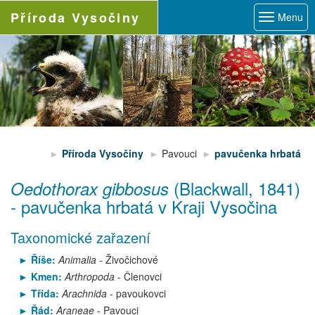
Příroda
Vysočiny
Menu
Příroda Vysočiny
Pavouci
pavučenka hrbatá
(Blackwall, 1841)
Oedothorax gibbosus
-
pavučenka hrbatá
v Kraji Vysočina
Taxonomické zařazení
Říše:
Animalia
- Živočichové
Kmen:
Arthropoda
- Členovci
Třída:
Arachnida
- pavoukovci
Řád:
Araneae
- Pavouci