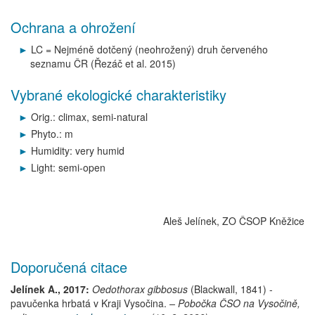
Ochrana a ohrožení
LC = Nejméně dotčený (neohrožený) druh červeného
seznamu ČR (Řezáč et al. 2015)
Vybrané ekologické charakteristiky
Orig.: climax, semi-natural
Phyto.: m
Humidity: very humid
Light: semi-open
Aleš Jelínek, ZO ČSOP Kněžice
Doporučená citace
Jelínek A., 2017:
Oedothorax gibbosus
(Blackwall, 1841)
-
pavučenka hrbatá
v Kraji Vysočina.
– Pobočka ČSO na Vysočině,