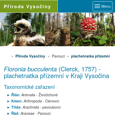
Příroda
Vysočiny
Menu
Příroda Vysočiny
Pavouci
plachetnatka přízemní
(Clerck, 1757)
-
Floronia bucculenta
plachetnatka přízemní
v Kraji Vysočina
Taxonomické zařazení
Říše:
Animalia
- Živočichové
Kmen:
Arthropoda
- Členovci
Třída:
Arachnida
- pavoukovci
Řád:
Araneae
- Pavouci