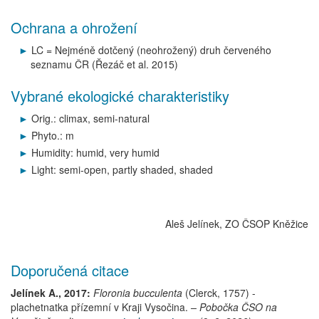
Ochrana a ohrožení
LC = Nejméně dotčený (neohrožený) druh červeného
seznamu ČR (Řezáč et al. 2015)
Vybrané ekologické charakteristiky
Orig.: climax, semi-natural
Phyto.: m
Humidity: humid, very humid
Light: semi-open, partly shaded, shaded
Aleš Jelínek, ZO ČSOP Kněžice
Doporučená citace
Jelínek A., 2017:
Floronia bucculenta
(Clerck, 1757)
-
plachetnatka přízemní
v Kraji Vysočina.
– Pobočka ČSO na