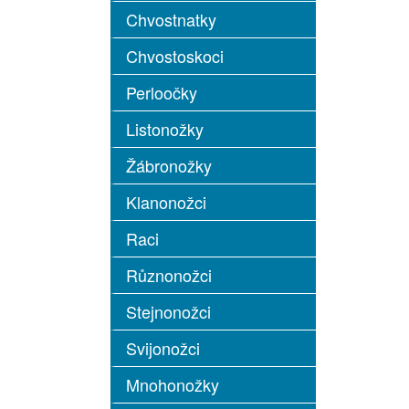
Chvostnatky
Chvostoskoci
Perloočky
Listonožky
Žábronožky
Klanonožci
Raci
Různonožci
Stejnonožci
Svijonožci
Mnohonožky