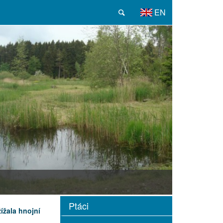
EN
Ptáci
žížala hnojní