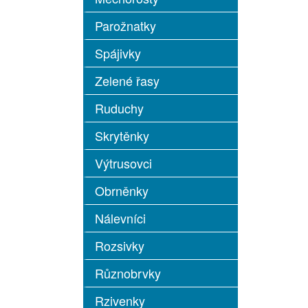
Parožnatky
Spájivky
Zelené řasy
Ruduchy
Skrytěnky
Výtrusovci
Obrněnky
Nálevníci
Rozsivky
Různobrvky
Rzivenky