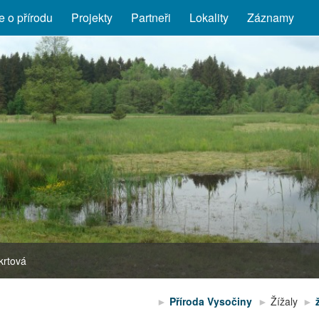
 o přírodu
Projekty
Partneři
Lokality
Záznamy
Ekrtová
Příroda Vysočiny
Žížaly