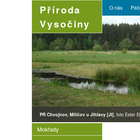
Příroda
O nás
Péče
Vysočiny
PR Chvojnov, Milíčov u Jihlavy [JI]
Leucojum vernum
Lysimachia thyrsiflora
Drosera rotundifolia
, foto Ester 
Mokřady