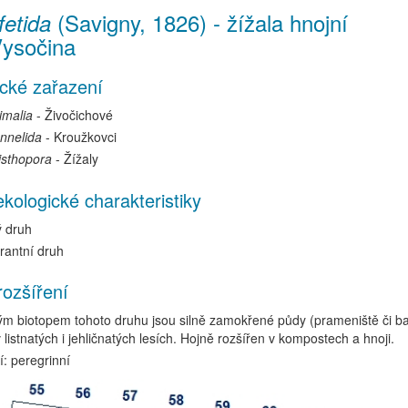
(Savigny, 1826)
-
žížala hnojní
fetida
Vysočina
cké zařazení
imalia
- Živočichové
nnelida
- Kroužkovci
sthopora
- Žížaly
kologické charakteristiky
ý druh
rantní druh
rozšíření
ým biotopem tohoto druhu jsou silně zamokřené půdy (prameniště či ba
 listnatých i jehličnatých lesích. Hojně rozšířen v kompostech a hnoji.
: peregrinní