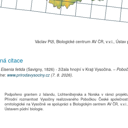
Václav Pižl, Biologické centrum AV ČR, v.v.i., Ústav 
ná citace
Eisenia fetida
(Savigny, 1826)
-
žížala hnojní
v Kraji Vysočina.
– Pobo
ine:
www.prirodavysociny.cz
(7. 8. 2026).
Podpořeno grantem z Islandu, Lichtenštejnska a Norska v rámci projekt
Přírodní rozmanitost Vysočiny realizovaného Pobočkou České společnost
ornitologické na Vysočině ve spolupráci s Biologickým centrem AV ČR, v.v.i.
Ústavem půdní biologie.