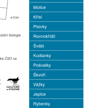
Molice
Křísi
Pisivky
půdní biologie
Rovnokřídlí
Švábi
Kudlanky
čka ČSO na
Pošvatky
Škvoři
u
Vážky
i
,
Jepice
Rybenky