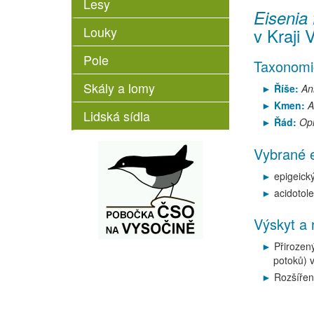
Lesy
Eisenia 
Louky
v Kraji 
Pole
Taxonomi
Skály a lomy
Říše:
An
Kmen:
A
Lidská sídla
Řád:
Opi
Vybrané e
epigeick
acidotole
Výskyt a 
Přirozen
potoků) v
Rozšíření