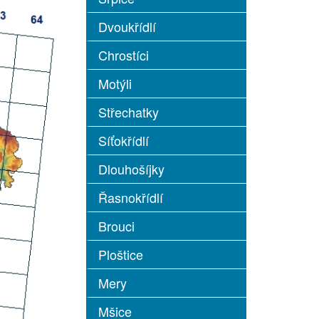
Dvoukřídlí
Chrostíci
Motýli
Střechatky
Síťokřídlí
Dlouhošíjky
Řasnokřídlí
Brouci
Ploštice
Mery
Mšice