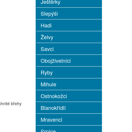
Ještěrky
Slepýši
Hadi
Želvy
Savci
Obojživelníci
Ryby
Mihule
Ostnokožci
hnité břehy
Blanokřídlí
Mravenci
Srpice