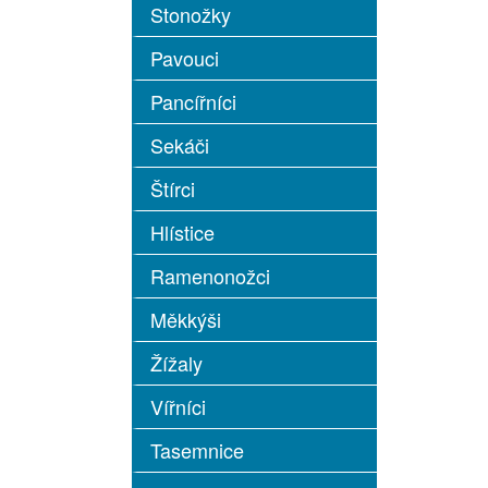
Stonožky
Pavouci
Pancířníci
Sekáči
Štírci
Hlístice
Ramenonožci
Měkkýši
Žížaly
Vířníci
Tasemnice