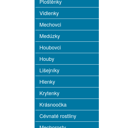
Ploštěnky
Vidlenky
Mechovci
Medúzky
Houbovci
Houby
Lišejníky
Hlenky
Krytenky
Krásnoočka
Cévnaté rostliny
Mechorosty